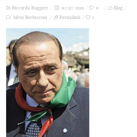
Di
Riccardo Ruggeri
02/07/2016
0
Blog
Silvio Berlusconi
Permalink
2