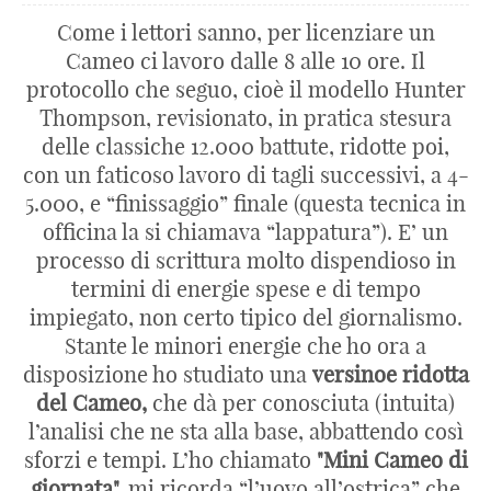
Come i lettori sanno, per licenziare un
Cameo ci lavoro dalle 8 alle 10 ore. Il
protocollo che seguo, cioè il modello Hunter
Thompson, revisionato, in pratica stesura
delle classiche 12.000 battute, ridotte poi,
con un faticoso lavoro di tagli successivi, a 4-
5.000, e “finissaggio” finale (questa tecnica in
officina la si chiamava “lappatura”). E’ un
processo di scrittura molto dispendioso in
termini di energie spese e di tempo
impiegato, non certo tipico del giornalismo.
Stante le minori energie che ho ora a
disposizione ho studiato una
versinoe ridotta
del Cameo,
che dà per conosciuta (intuita)
l’analisi che ne sta alla base, abbattendo così
sforzi e tempi. L’ho chiamato
"Mini Cameo di
giornata",
mi ricorda “l’uovo all’ostrica” che