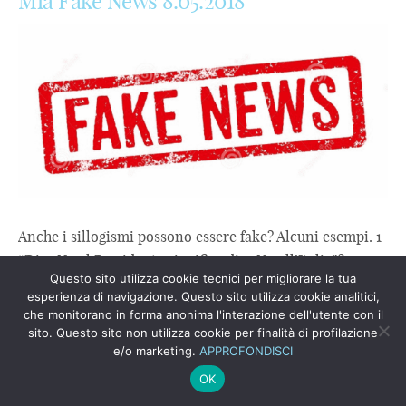
Mia Fake News 8.05.2018
Anche i sillogismi possono essere fake? Alcuni esempi. 1
“Dire No al Presidente significa dire No all’Italia”? 2
Questo sito utilizza cookie tecnici per migliorare la tua
“Dire Si al Presidente significa dire No ...
esperienza di navigazione. Questo sito utilizza cookie analitici,
Leggi Tutto
che monitorano in forma anonima l'interazione dell'utente con il
sito. Questo sito non utilizza cookie per finalità di profilazione
e/o marketing.
APPROFONDISCI
A TORINO IL MERCATINO DOVE CI SI
OK
SCAMBIA LA POVERTA’