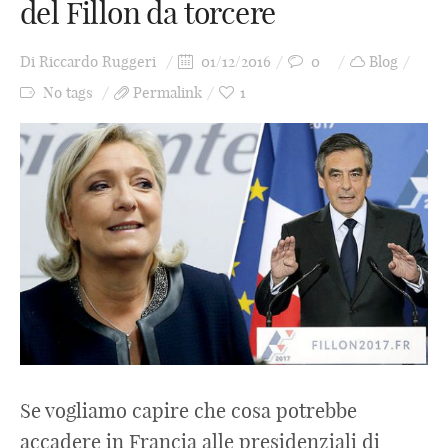
del Fillon da torcere
Di
Riccardo Ruggeri
01/12/2016
0
Blog
No tags
Permalink
1
Se vogliamo capire che cosa potrebbe
accadere in Francia alle presidenziali di