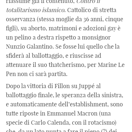
riassume già il contenuto,
Contro il
totalitarismo islamico
. Cattolico di stretta
osservanza (stessa moglie da 36 anni, cinque
figli), su aborto, matrimoni e adozioni gay è
un pelino a destra rispetto a monsignor
Nunzio Galantino. Se fosse lui quello che la
sfiderà al ballottaggio, e riuscisse ad
attenuare il suo thatcherismo, per Marine Le
Pen non ci sarà partita.
Dopo la vittoria di Fillon su Juppé al
ballottaggio finale, le speranza della sinistra,
e automaticamente dell’establishment, sono
tutte riposte in Emmanuel Macron (una
specie di Carlo Calenda, con il rotacismo)
che, da un lato punta a fare il pieno (?) dei