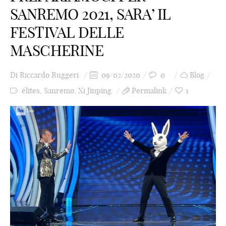
SANREMO 2021, SARA’ IL
FESTIVAL DELLE
MASCHERINE
Di
Riccardo Ruggeri
09/02/2020
0
Blog
élites
,
Sanremo
,
Xi Jinping
Permalink
1