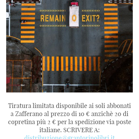
Tiratura limitata disponibile ai soli abbonati
a Zafferano al prezzo di 10 € anzichè 20 di
copretina più 2 € per la spedizione via poste
italiane. SCRIVERE A:
distribuzione@grantorinolibri.it