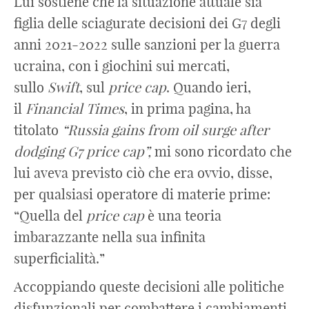
Lui sostiene che la situazione attuale sia
figlia delle sciagurate decisioni dei G7 degli
anni 2021-2022 sulle sanzioni per la guerra
ucraina, con i giochini sui mercati,
sullo
Swift
, sul
price cap
. Quando ieri,
il
Financial
Times
, in prima pagina, ha
titolato
“Russia gains from oil surge after
dodging G7 price cap”,
mi sono ricordato che
lui aveva previsto ciò che era ovvio, disse,
per qualsiasi operatore di materie prime:
“Quella del
price
cap
è una teoria
imbarazzante nella sua infinita
superficialità.”
Accoppiando queste decisioni alle politiche
disfunzionali per combattere i cambiamenti