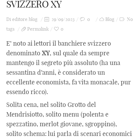
SVIZZERO XY
Di
editore.blog
29/09/2023
0
Blog
No
tags
Permalink
0
E’ noto ai lettori il banchiere svizzero
denominato
XY
, sul quale da sempre
mantengo il segreto più assoluto (ha una
sessantina d’anni, è considerato un
eccellente economista, fa vita monacale, pur
essendo ricco).
Solita cena, nel solito Grotto del
Mendrisiotto, solito menu (polenta e
spezzatino, merlot giovane, sgroppino),
solito schema: lui parla di scenari economici