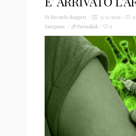
E’ ARRIVATO L’
Di
Riccardo Ruggeri
25/11/2020
0
Giorgione
Permalink
0