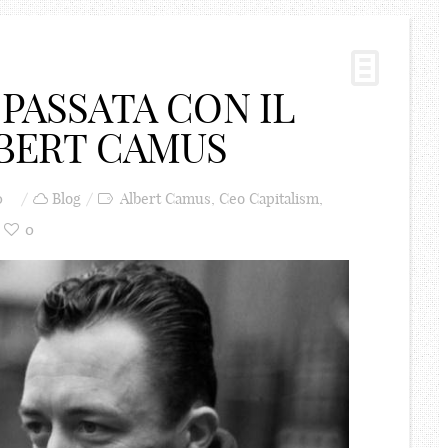
PASSATA CON IL
BERT CAMUS
0
Blog
Albert Camus
,
Ceo Capitalism
,
0