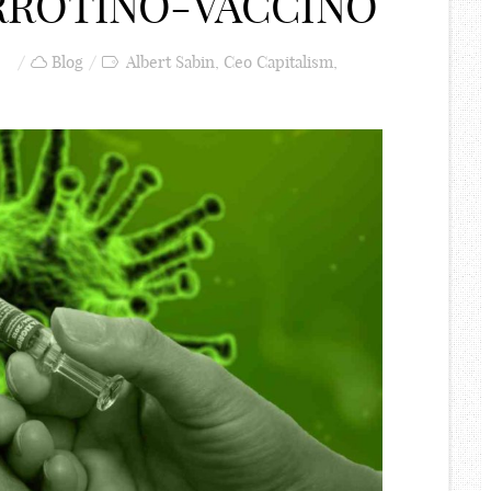
ARROTINO-VACCINO
Blog
Albert Sabin
,
Ceo Capitalism
,