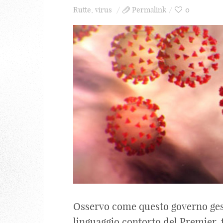
Rutte
,
virus
Permalink
0
Osservo come questo governo gestis
linguaggio contorto del Premier, t