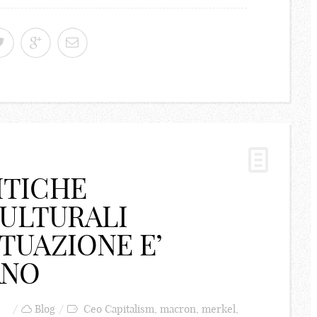
ITICHE
ULTURALI
ITUAZIONE E’
ANO
Blog
Ceo Capitalism
,
macron
,
merkel
,