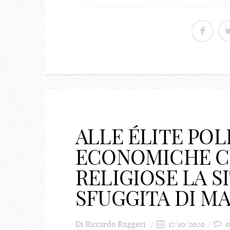
ALLE ÉLITE POL
ECONOMICHE C
RELIGIOSE LA S
SFUGGITA DI M
Di
Riccardo Ruggeri
17/10/2020
0