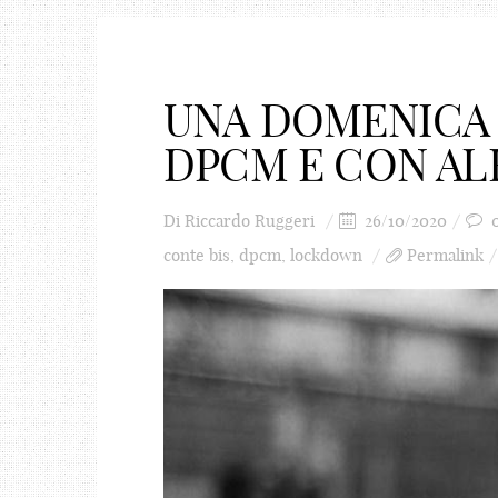
UNA DOMENICA 
DPCM E CON AL
Di
Riccardo Ruggeri
26/10/2020
conte bis
,
dpcm
,
lockdown
Permalink