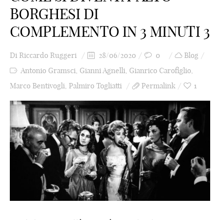
BORGHESI DI
COMPLEMENTO IN 3 MINUTI 3
Di
Riccardo Ruggeri
28/06/2020
0
Blog
Antonio Gramsci
,
Gianni Agnelli
,
Gianrico Carofiglio
,
Marco Bentivogli
,
Palmiro Togliatti
Permalink
1