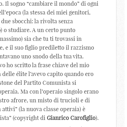
o. Il sogno “cambiare il mondo” di ogni
ll’epoca (la stessa dei miei genitori,
due sbocchi: la rivolta senza
o) o studiare. A un certo punto
assimo) sia che tu ti trovassi in
e, e il suo figlio prediletto il razzismo
ntavano uno snodo della tua vita.
o ho scritto la frase chiave del mio
delle élite l’avevo capito quando ero
astone del Partito Comunista si
 operaia. Ma con l’operaio singolo erano
tro afrore, un misto di trucioli e di
n attivi” (la nuova classe operaia) è
ista” (copyright di
Gianrico
Carofiglio
).