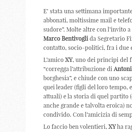
E’ stata una settimana important
abbonati, moltissime mail e telefo
sudore”. Molte altre con l’invito 
Marco
Bentivogli
da Segretario Fi
contatto, socio-politici, fra i due 
L’amico
XY
, uno dei principi del 
“corregga l’attribuzione di
Antoni
borghesia”, e chiude con uno scapp
quei leader (figli del loro tempo
attuali) e la storia di quel partit
anche grande e talvolta eroica) no
condivido. Con l’amicizia di semp
Lo faccio ben volentieri,
XY
ha ra