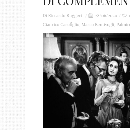
DI COMPLEMENTO
Di
Riccardo Ruggeri
28/06/2020
Gianrico Carofiglio
,
Marco Bentivogli
,
Palmiro