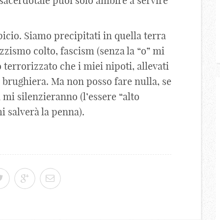
a sacerdotale puoi solo ambire a servire
icio. Siamo precipitati in quella terra
zismo colto, fascism (senza la “o” mi
errorizzato che i miei nipoti, allevati
i brughiera. Ma non posso fare nulla, se
 mi silenzieranno (l’essere “alto
 salverà la penna).