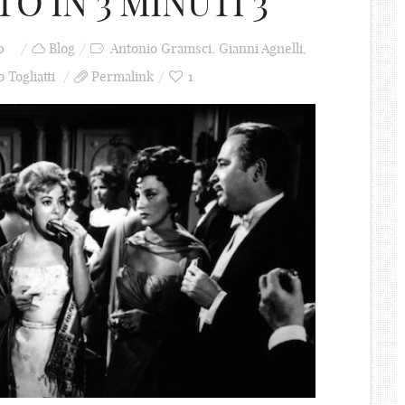
 IN 3 MINUTI 3
0
Blog
Antonio Gramsci
,
Gianni Agnelli
,
 Togliatti
Permalink
1