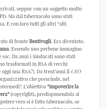
arrivati, seppur con un soggetto molto
 PD. Ma dal tabernacolo sono stati
 E con loro tutti gli altri “alti
vato di fronte
Bentivogli
. Era diventato,
ama
. Essendo uno perbene immagino
e sac. Da anni i Sindacati sono stati
ono trasformati in RSA di vecchi
 oggi una RSA?). Da trent’anni il
CEO
rganizzativo che prescinde, nel
ntermedi”. L’obiettivo
“impoverire la
vera”
(copyright)
,
predisponendola al
 potere vero si è fatto tabernacolo, se