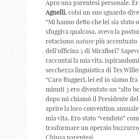
Apro una parentesi personale. Ero
Agnelli
, colsi un suo sguardo div
“Mi hanno detto che lei sia stato o
sfuggiva qualcosa, avevo la postur
rotacismo
nature
più accentuato d
dell’officina 5 di Mirafiori? Sapev
raccontai la mia vita, ispirandomi
secchezza linguistica di Tex Wille
“Caro Ruggeri, lei ed io siamo fra 
minuti 3 ero diventato un “alto 
dopo mi chiamò il Presidente del
aprire la loro convention annuale
mia vita. Ero stato “venduto” com
trasformare un operaio buzzurro 
Chiusa parentesi.