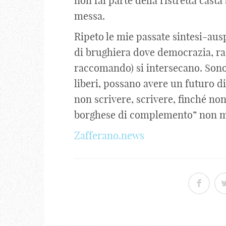
non fai parte della ristretta cast
messa.
Ripeto le mie passate sintesi-ausp
di brughiera dove democrazia, raz
raccomando) si intersecano. Sono t
liberi, possano avere un futuro d
non scrivere, scrivere, finché non
borghese di complemento” non mi
Zafferano.news