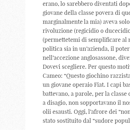
erano, lo sarebbero diventati dop
giovane della classe povera di que
marginalmente la mia) aveva solo 
rivoluzione (regicidio o ducecidi
(permettetemi di semplificare al m
politica sia in un’azienda, il poter
nell’accezione anglosassone, dive
Dovevi scegliere. Per questo motiv
Cameo: “Questo giochino razzista 
un giovane operaio Fiat. I capi b
battevano, a parole, per la classe
a disagio, non sopportavano il nos
olii esausti. Oggi, l’afrore dei “no
stato sostituito dal “sudore popul