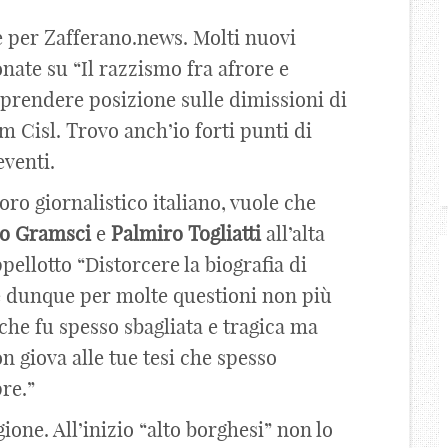
e per Zafferano.news. Molti nuovi
nate su “Il razzismo fra afrore e
a prendere posizione sulle dimissioni di
m Cisl. Trovo anch’io forti punti di
eventi.
foro giornalistico italiano, vuole che
o
Gramsci
e
Palmiro Togliatti
all’alta
ellotto “Distorcere la biografia di
, e dunque per molte questioni non più
o (che fu spesso sbagliata e tragica ma
n giova alle tue tesi che spesso
re.”
gione. All’inizio “alto borghesi” non lo