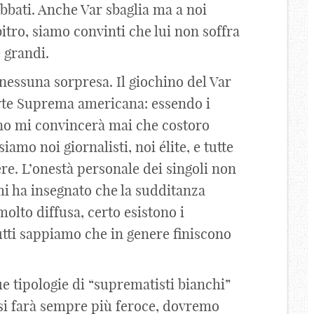
gabbati. Anche Var sbaglia ma a noi
bitro, siamo convinti che lui non soffra
 grandi.
essuna sorpresa. Il giochino del Var
orte Suprema americana: essendo i
uno mi convincerà mai che costoro
amo noi giornalisti, noi élite, e tutte
ere. L’onestà personale dei singoli non
 mi ha insegnato che la sudditanza
olto diffusa, certo esistono i
utti sappiamo che in genere finiscono
ue tipologie di “suprematisti bianchi”
) si farà sempre più feroce, dovremo