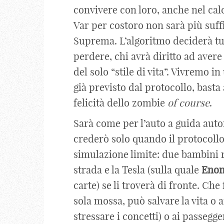
convivere con loro, anche nel cal
Var per costoro non sarà più suffi
Suprema. L’algoritmo deciderà tut
perdere, chi avrà diritto ad avere 
del solo “stile di vita”. Vivremo i
già previsto dal protocollo, basta 
felicità dello zombie
of
course
.
Sarà come per l’auto a guida auto
crederò solo quando il protocollo 
simulazione limite: due bambini 
strada e la Tesla (sulla quale
Eno
carte) se li troverà di fronte. Ch
sola mossa, può salvare la vita o
stressare i concetti) o ai passegge