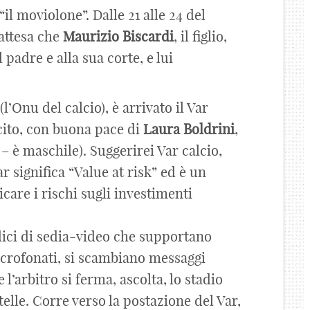
l moviolone”. Dalle 21 alle 24 del
 attesa che
Maurizio
Biscardi
, il figlio,
 padre e alla sua corte, e lui
(l’Onu del calcio), è arrivato il Var
cito, con buona pace di
Laura
Boldrini
,
– è maschile). Suggerirei Var calcio,
 significa “Value at risk” ed è un
care i rischi sugli investimenti
ici di sedia-video che supportano
icrofonati, si scambiano messaggi
l’arbitro si ferma, ascolta, lo stadio
telle. Corre verso la postazione del Var,