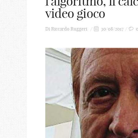
l’algoritmo, il ca
video gioco
Di
Riccardo Ruggeri
30/08/2017