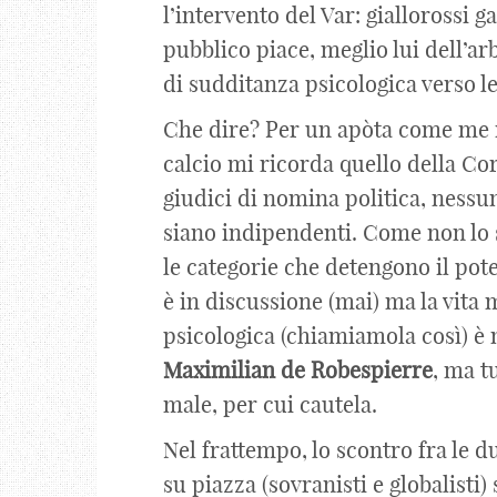
l’intervento del Var: giallorossi 
pubblico piace, meglio lui dell’ar
di sudditanza psicologica verso le
Che dire? Per un apòta come me n
calcio mi ricorda quello della C
giudici di nomina politica, ness
siano indipendenti. Come non lo si
le categorie che detengono il pot
è in discussione (mai) ma la vita
psicologica (chiamiamola così) è m
Maximilian
de
Robespierre
, ma t
male, per cui cautela.
Nel frattempo, lo scontro fra le d
su piazza (sovranisti e globalisti