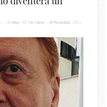
lcio diventerà un
0
Blog
Var Calcio
Permalink
1