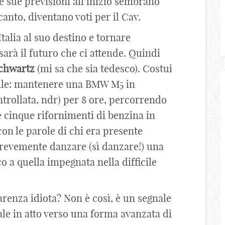
e sue previsioni all’inizio sembrano
anto, diventano voti per il Cav.
Italia al suo destino e tornare
sarà il futuro che ci attende. Quindi
chwartz
(mi sa che sia tedesco). Costui
bile: mantenere una BMW M5 in
trollata, ndr) per 8 ore, percorrendo
 cinque rifornimenti di benzina in
on le parole di chi era presente
revemente danzare (sì danzare!) una
 a quella impegnata nella difficile
arenza idiota? Non è così, è un segnale
ale in atto verso una forma avanzata di