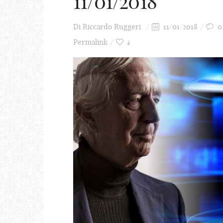
11/01/2018
Di
Riccardo Ruggeri
11/01/2018
0
Permalink
4