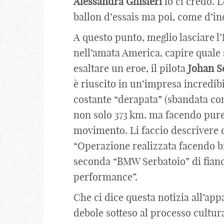
Alessandra
Ghisleri
io ci credo. L
ballon d’essais ma poi, come d’inc
A questo punto, meglio lasciare l’
nell’amata America, capire quale 
esaltare un eroe, il pilota
Johan
S
è riuscito in un’impresa incredi
costante “derapata” (sbandata con
non solo 373 km. ma facendo pure
movimento. Li faccio descrivere c
“Operazione realizzata facendo b
seconda “BMW Serbatoio” di fianco
performance”.
Che ci dice questa notizia all’app
debole sotteso al processo cultur