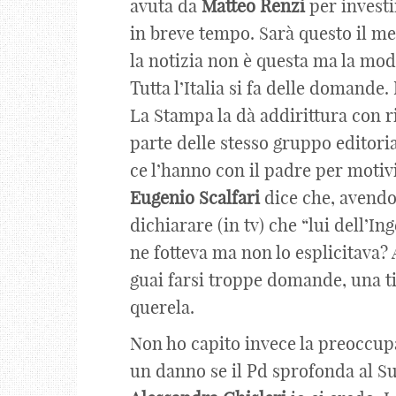
avuta da
Matteo
Renzi
per investi
in breve tempo. Sarà questo il me
la notizia non è questa ma la moda
Tutta l’Italia si fa delle domand
La Stampa la dà addirittura con 
parte delle stesso gruppo editoria
ce l’hanno con il padre per motivi
Eugenio
Scalfari
dice che, avendo
dichiarare (in tv) che “lui dell’I
ne fotteva ma non lo esplicitava? 
guai farsi troppe domande, una tira
querela.
Non ho capito invece la preoccup
un danno se il Pd sprofonda al Su