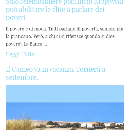
Solo l’elemosiniere pontificio Krajewski
può abilitare le élite a parlare dei
poveri
Il povero è di moda. Tutti parlano di povertà, sempre più
la praticano. Però, a chi ci si riferisce quando si dice
povero? La Banca ...
Leggi Tutto
Il Cameo va in vacanza. Tornerà a
settembre.