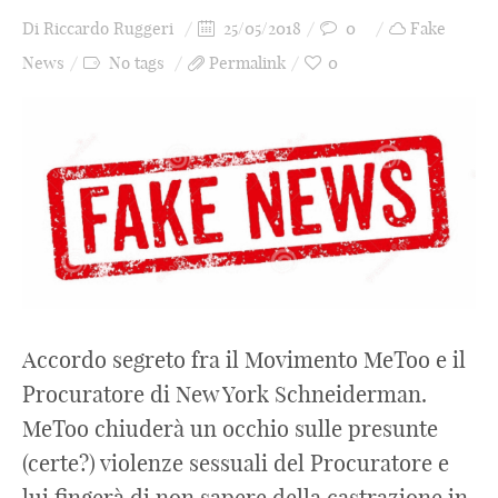
Di
Riccardo Ruggeri
25/05/2018
0
Fake
News
No tags
Permalink
0
Accordo segreto fra il Movimento MeToo e il
Procuratore di New York Schneiderman.
MeToo chiuderà un occhio sulle presunte
(certe?) violenze sessuali del Procuratore e
lui fingerà di non sapere della castrazione in