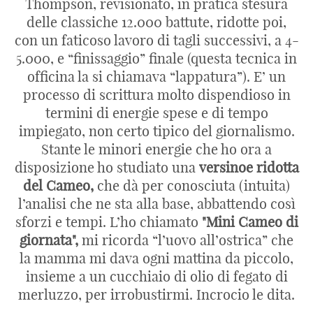
Thompson, revisionato, in pratica stesura
delle classiche 12.000 battute, ridotte poi,
con un faticoso lavoro di tagli successivi, a 4-
5.000, e “finissaggio” finale (questa tecnica in
officina la si chiamava “lappatura”). E’ un
processo di scrittura molto dispendioso in
termini di energie spese e di tempo
impiegato, non certo tipico del giornalismo.
Stante le minori energie che ho ora a
disposizione ho studiato una
versinoe ridotta
del Cameo,
che dà per conosciuta (intuita)
l’analisi che ne sta alla base, abbattendo così
sforzi e tempi. L’ho chiamato
"Mini Cameo di
giornata",
mi ricorda “l’uovo all’ostrica” che
la mamma mi dava ogni mattina da piccolo,
insieme a un cucchiaio di olio di fegato di
merluzzo, per irrobustirmi. Incrocio le dita.