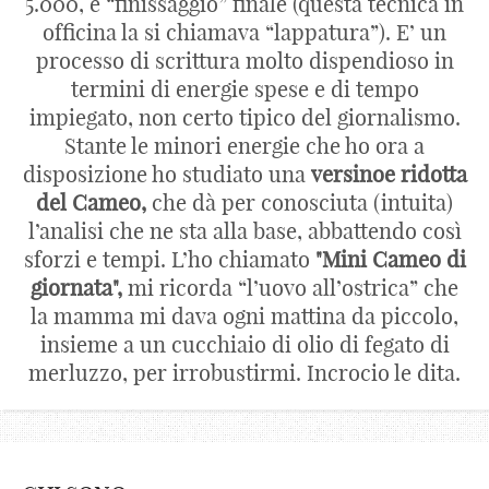
5.000, e “finissaggio” finale (questa tecnica in
officina la si chiamava “lappatura”). E’ un
processo di scrittura molto dispendioso in
termini di energie spese e di tempo
impiegato, non certo tipico del giornalismo.
Stante le minori energie che ho ora a
disposizione ho studiato una
versinoe ridotta
del Cameo,
che dà per conosciuta (intuita)
l’analisi che ne sta alla base, abbattendo così
sforzi e tempi. L’ho chiamato
"Mini Cameo di
giornata",
mi ricorda “l’uovo all’ostrica” che
la mamma mi dava ogni mattina da piccolo,
insieme a un cucchiaio di olio di fegato di
merluzzo, per irrobustirmi. Incrocio le dita.