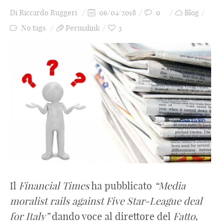
Di
Riccardo Ruggeri
06/04/2018
0
Blog
No tags
Permalink
3
Il
Financial
Times
ha pubblicato
“Media
moralist rails against Five Star-League deal
for Italy”
dando voce al direttore del
Fatto
,