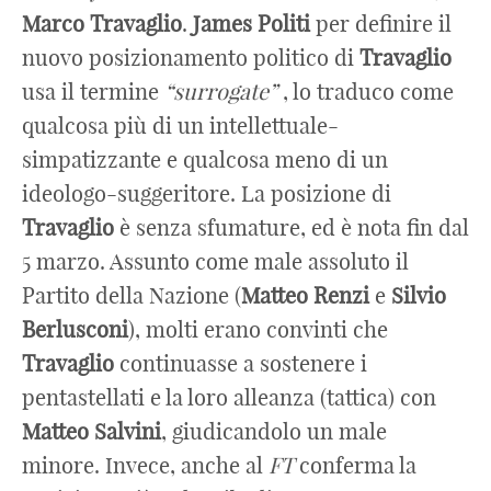
Marco
Travaglio
.
James Politi
per definire il
nuovo posizionamento politico di
Travaglio
usa il termine
“surrogate”
, lo traduco come
qualcosa più di un intellettuale-
simpatizzante e qualcosa meno di un
ideologo-suggeritore. La posizione di
Travaglio
è senza sfumature, ed è nota fin dal
5 marzo. Assunto come male assoluto il
Partito della Nazione (
Matteo
Renzi
e
Silvio
Berlusconi
), molti erano convinti che
Travaglio
continuasse a sostenere i
pentastellati e la loro alleanza (tattica) con
Matteo
Salvini
, giudicandolo un male
minore. Invece, anche al
FT
conferma la