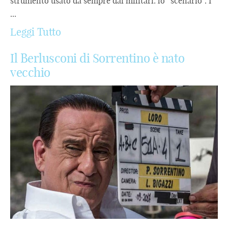
strumento usato da sempre dai militari: lo “scenario”. I
...
Leggi Tutto
Il Berlusconi di Sorrentino è nato
vecchio