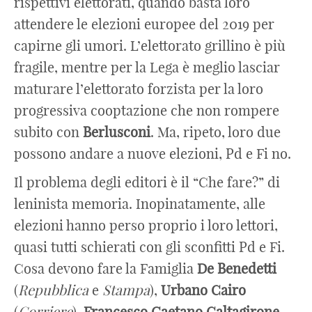
rispettivi elettorati, quando basta loro
attendere le elezioni europee del 2019 per
capirne gli umori. L’elettorato grillino è più
fragile, mentre per la Lega è meglio lasciar
maturare l’elettorato forzista per la loro
progressiva cooptazione che non rompere
subito con
Berlusconi
. Ma, ripeto, loro due
possono andare a nuove elezioni, Pd e Fi no.
Il problema degli editori è il “Che fare?” di
leninista memoria. Inopinatamente, alle
elezioni hanno perso proprio i loro lettori,
quasi tutti schierati con gli sconfitti Pd e Fi.
Cosa devono fare la Famiglia
De
Benedetti
(
Repubblica
e
Stampa
),
Urbano
Cairo
(
Corriere
),
Francesco
Gaetano
Caltagirone