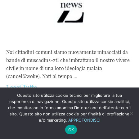
Noi cittadini comuni siamo nuovamente minacciati da
bande di muscadins-ztl che imbrattano il nostro vivere
civile in nome di una loro ideologia malata
(cancel&woke). Nati al tempo ...
Leggi Tutto
Questo sito utilizza cookie tecnici per migliorare la tua
Rassegna stampa del Cameo. Sintesi
esperienza di navigazione. Questo sito utilizza cookie analitici,
che monitorano in forma anonima l'interazione dell'utente con il
settimanale
sito. Questo sito non utilizza cookie per finalità di profilazione
e/o marketing.
APPROFONDISCI
OK