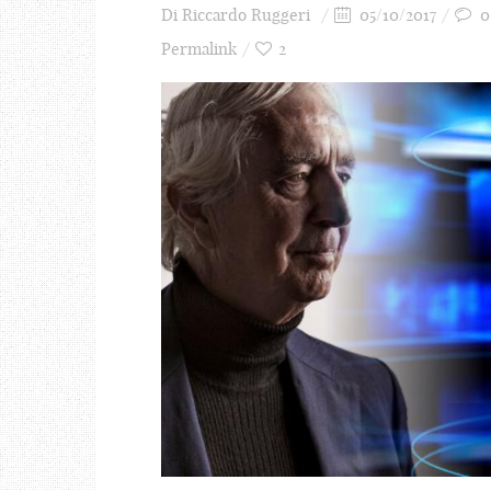
Di
Riccardo Ruggeri
05/10/2017
0
Permalink
2