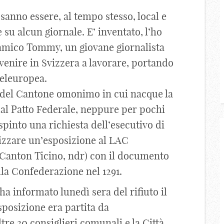
 sanno essere, al tempo stesso, local e
e su alcun giornale. E’ inventato, l’ho
l’amico Tommy, un giovane giornalista
r venire in Svizzera a lavorare, portando
teleuropea.
ale del Cantone omonimo in cui nacque la
dal Patto Federale, neppure per pochi
spinto una richiesta dell’esecutivo di
izzare un’esposizione al LAC
 Canton Ticino, ndr) con il documento
lla Confederazione nel 1291.
a informato lunedì sera del rifiuto il
sposizione era partita da
ltre 30 consiglieri comunali e la Città