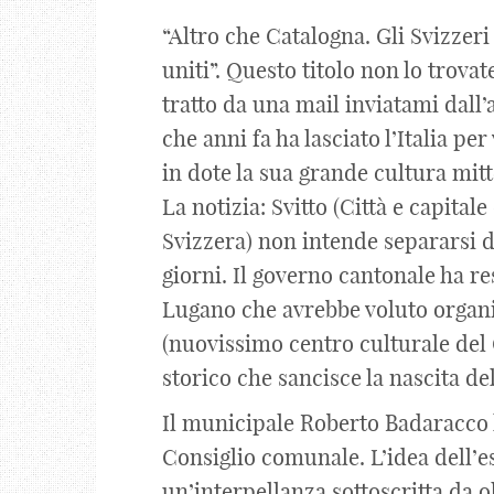
“Altro che Catalogna. Gli Svizzeri
uniti”. Questo titolo non lo trovat
tratto da una mail inviatami dal
che anni fa ha lasciato l’Italia pe
in dote la sua grande cultura mit
La notizia: Svitto (Città e capit
Svizzera) non intende separarsi 
giorni. Il governo cantonale ha re
Lugano che avrebbe voluto organ
(nuovissimo centro culturale del
storico che sancisce la nascita de
Il municipale Roberto Badaracco h
Consiglio comunale. L’idea dell’e
un’interpellanza sottoscritta da o