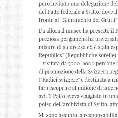
però invitato una delegazione dell
del Patto federale a Svitto, dove 
fronte al “Giuramento del Grütli”
Da allora il museo ha prestato il P
preziosa pergamena ha traversato 
misure di sicurezza ed è stata esp
Republics” (Repubbliche sorelle) 
– visitata da 5000-6000 persone 
di promozione della Svizzera neg
(“Radici svizzere”), destinata a ri
far riscoprire al milione di americ
avi. Il Patto aveva viaggiato in un
polso dell’archivista di Svitto, at
Mi sono assunto la responsabilità d