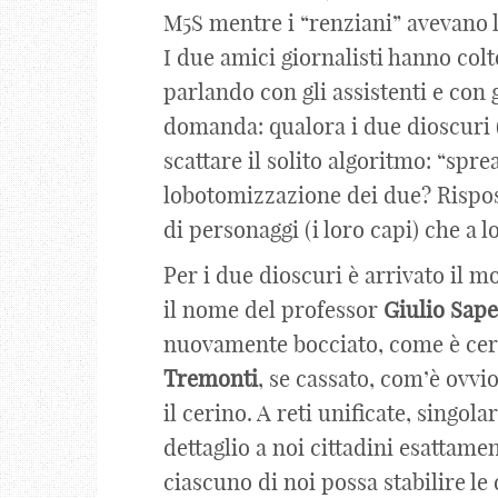
M5S mentre i “renziani” avevano l
I due amici giornalisti hanno colt
parlando con gli assistenti e con g
domanda: qualora i due dioscuri 
scattare il solito algoritmo: “spr
lobotomizzazione dei due? Rispos
di personaggi (i loro capi) che a 
Per i due dioscuri è arrivato il 
il nome del professor
Giulio
Sape
nuovamente bocciato, come è cert
Tremonti
, se cassato, com’è ovvi
il cerino. A reti unificate, singo
dettaglio a noi cittadini esattam
ciascuno di noi possa stabilire le