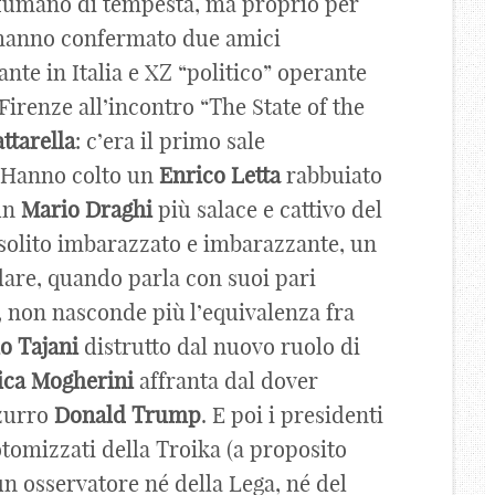
fumano di tempesta, ma proprio per
o hanno confermato due amici
nte in Italia e XZ “politico” operante
 Firenze all’incontro “The State of the
ttarella
: c’era il primo sale
. Hanno colto un
Enrico
Letta
rabbuiato
 un
Mario
Draghi
più salace e cattivo del
solito imbarazzato e imbarazzante, un
are, quando parla con suoi pari
, non nasconde più l’equivalenza fra
io
Tajani
distrutto dal nuovo ruolo di
ica Mogherini
affranta dal dover
zzurro
Donald Trump
. E poi i presidenti
otomizzati della Troika (a proposito
un osservatore né della Lega, né del