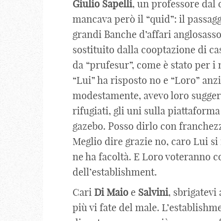
Giulio
Sapelli
, un professore dal
mancava però il “quid”: il passagg
grandi Banche d’affari anglosassoni
sostituito dalla cooptazione di ca
da “prufesur”, come è stato per i 
“Lui” ha risposto no e “Loro” anz
modestamente, avevo loro suggeri
rifugiati, gli uni sulla piattaform
gazebo. Posso dirlo con franchezz
Meglio dire grazie no, caro Lui si
ne ha facoltà. E Loro voteranno co
dell’establishment.
Cari
Di
Maio
e
Salvini
, sbrigatevi 
più vi fate del male. L’establishm