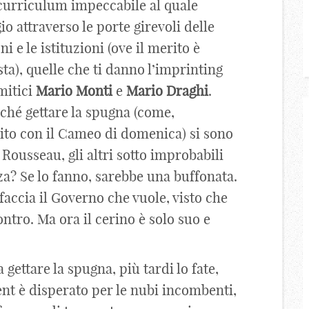
 curriculum impeccabile al quale
io attraverso le porte girevoli delle
 e le istituzioni (ove il merito è
sta), quelle che ti danno l’imprinting
mitici
Mario
Monti
e
Mario
Draghi
.
iché gettare la spugna (come,
to con il Cameo di domenica) si sono
a Rousseau, gli altri sotto improbabili
a? Se lo fanno, sarebbe una buffonata.
 faccia il Governo che vuole, visto che
ntro. Ma ora il cerino è solo suo e
a gettare la spugna, più tardi lo fate,
ent è disperato per le nubi incombenti,