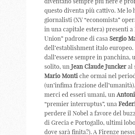
diventano sempre più nere e pro
questo diventa più cattivo. Me l
giornalisti (XY “economista” opera
in una capitale estera) presenti a
Union” padrone di casa
Sergio
Ma
dell’establishment italo europeo
dall’essere sempre in panchina,
solito, un
Jean Claude Juncker
al 
Mario Monti
che ormai nel period
(un’infima frazione dell’umanità)
merci ed esseri umani, un
Anton
“premier interruptus”, una
Feder
perdere il Nobel a favore del bu
di Grecia e Portogallo, ultimi lob
dove sarà finita?). A Firenze ness