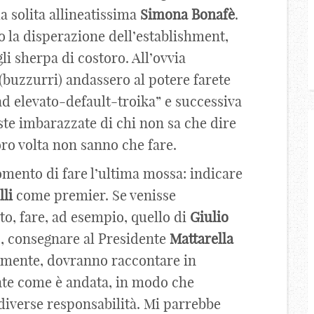
a solita allineatissima
Simona
Bonafè
.
o la disperazione dell’establishment,
li sherpa di costoro. All’ovvia
(buzzurri) andassero al potere farete
ead elevato-default-troika” e successiva
te imbarazzate di chi non sa che dire
loro volta non sanno che fare.
momento di fare l’ultima mossa: indicare
lli
come premier. Se venisse
o, fare, ad esempio, quello di
Giulio
o, consegnare al Presidente
Mattarella
larmente, dovranno raccontare in
ente come è andata, in modo che
 diverse responsabilità. Mi parrebbe