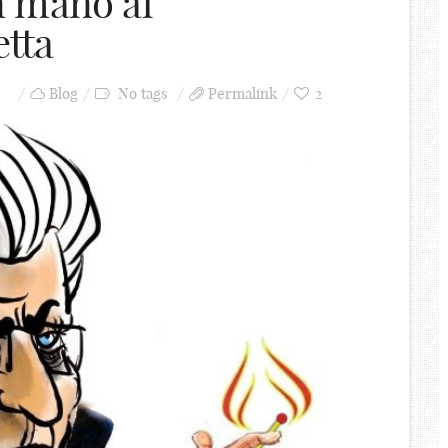
in mano al
etta
Blog
No tags
Permalink
2