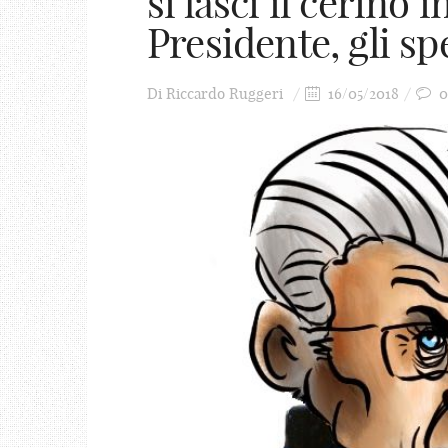
si lasci il cerino 
Presidente, gli sp
Di
Riccardo Ruggeri
16/05/2018
0