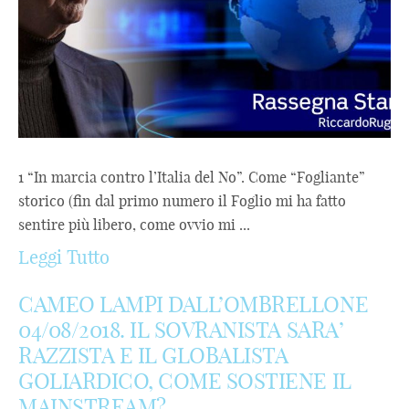
1 “In marcia contro l’Italia del No”. Come “Fogliante”
storico (fin dal primo numero il Foglio mi ha fatto
sentire più libero, come ovvio mi ...
Leggi Tutto
CAMEO LAMPI DALL’OMBRELLONE
04/08/2018. IL SOVRANISTA SARA’
RAZZISTA E IL GLOBALISTA
GOLIARDICO, COME SOSTIENE IL
MAINSTREAM?