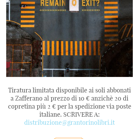
Tiratura limitata disponibile ai soli abbonati
a Zafferano al prezzo di 10 € anzichè 20 di
copretina più 2 € per la spedizione via poste
italiane. SCRIVERE A:
distribuzione@grantorinolibri.it