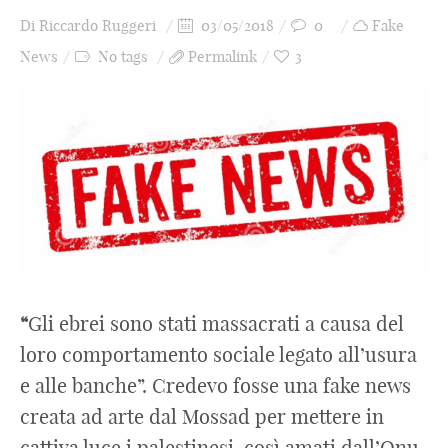
Di
Riccardo Ruggeri
03/05/2018
0
Fake
News
No tags
Permalink
3
“
Gli ebrei sono stati massacrati a causa del
loro comportamento sociale legato all’usura
e alle banche”. Credevo fosse una fake news
creata ad arte dal Mossad per mettere in
cattiva luce i palestinesi, così amati dall’Onu