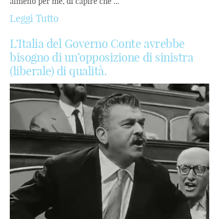
almeno per me, di capire che ...
Leggi Tutto
L’Italia del Governo Conte avrebbe
bisogno di un’opposizione di sinistra
(liberale) di qualità.