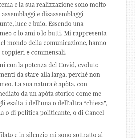
l tema e la sua realizzazione sono molto
er assemblaggi e disassemblaggi
iunte, luce e buio. Essendo una
meo o lo ami o lo butti. Mi rappresenta
, nel mondo della comunicazione, hanno
ra coppieri e commensali.
mi con la potenza del Covid, evoluto
menti da stare alla larga, perché non
ameo. La sua natura è apòta, con
mediato da un apòta storico come me
li esaltati dell’una o dell’altra “chiesa”,
ma o di politica politicante, o di Cancel
lato e in silenzio mi sono sottratto al