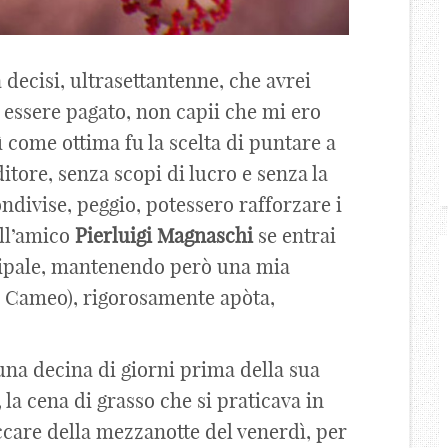
decisi, ultrasettantenne, che avrei
 essere pagato, non capii che mi ero
ì come ottima fu la scelta di puntare a
ditore, senza scopi di lucro e senza la
ndivise, peggio, potessero rafforzare i
all’amico
Pierluigi
Magnaschi
se entrai
cipale, mantenendo però una mia
il Cameo), rigorosamente apòta,
una decina di giorni prima della sua
, la cena di grasso che si praticava in
ccare della mezzanotte del venerdì, per