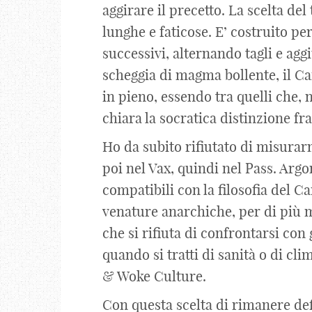
aggirare il precetto. La scelta de
lunghe e faticose. E’ costruito p
successivi, alternando tagli e agg
scheggia di magma bollente, il Ca
in pieno, essendo tra quelli che
chiara la socratica distinzione f
Ho da subito rifiutato di misurar
poi nel Vax, quindi nel Pass. Argo
compatibili con la filosofia del C
venature anarchiche, per di più 
che si rifiuta di confrontarsi con g
quando si tratti di sanità o di cli
& Woke Culture.
Con questa scelta di rimanere defi