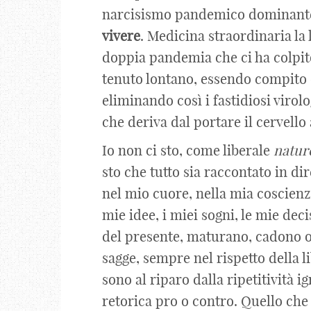
narcisismo pandemico dominante
vivere
. Medicina straordinaria la
doppia pandemia che ci ha colpito
tenuto lontano, essendo compito d
eliminando così i fastidiosi virolo
che deriva dal portare il cervello
Io non ci sto, come liberale
natur
sto che tutto sia raccontato in dir
nel mio cuore, nella mia coscienza
mie idee, i miei sogni, le mie deci
del presente, maturano, cadono o
sagge, sempre nel rispetto della li
sono al riparo dalla ripetitività i
retorica pro o contro. Quello che p