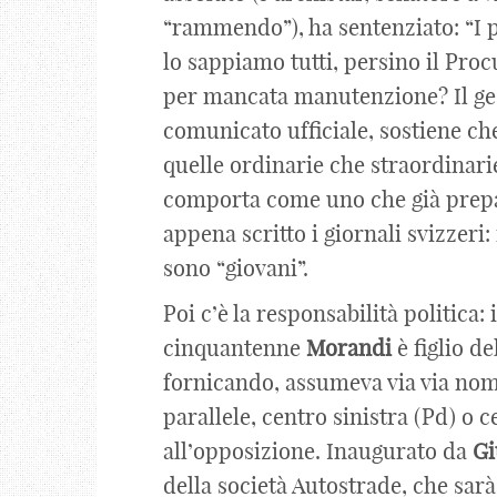
“rammendo”), ha sentenziato: “I po
lo sappiamo tutti, persino il Pro
per mancata manutenzione? Il ges
comunicato ufficiale, sostiene che
quelle ordinarie che straordinarie
comporta come uno che già prepar
appena scritto i giornali svizzeri: 
sono “giovani”.
Poi c’è la responsabilità politica:
cinquantenne
Morandi
è figlio de
fornicando, assumeva via via nom
parallele, centro sinistra (Pd) o 
all’opposizione. Inaugurato da
Gi
della società Autostrade, che sarà 