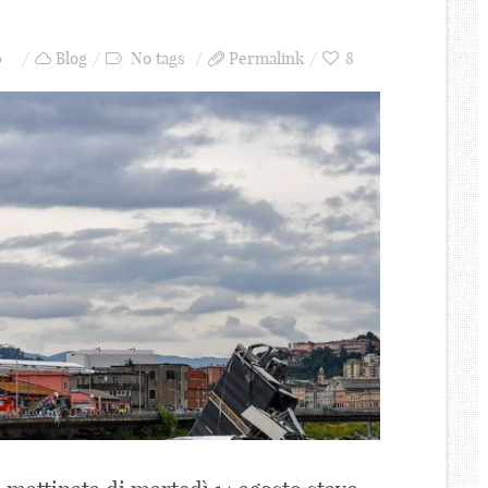
0
Blog
No tags
Permalink
8