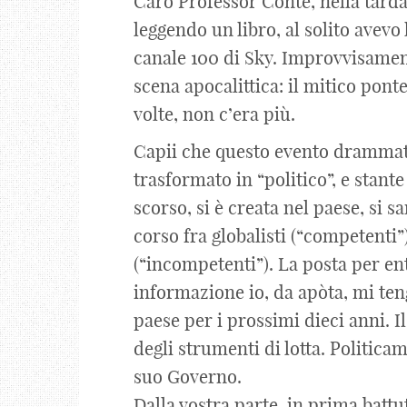
Caro Professor Conte, nella tarda
leggendo un libro, al solito avevo
canale 100 di Sky. Improvvisament
scena apocalittica: il mitico pont
volte, non c’era più.
Capii che questo evento drammat
trasformato in “politico”, e stante
scorso, si è creata nel paese, si s
corso fra globalisti (“competenti”
(“incompetenti”). La posta per en
informazione io, da apòta, mi teng
paese per i prossimi dieci anni. 
degli strumenti di lotta. Politica
suo Governo.
Dalla vostra parte, in prima battut