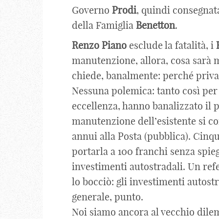
Governo
Prodi
, quindi consegnat
della Famiglia
Benetton
.
Renzo
Piano
esclude la fatalità, i
manutenzione, allora, cosa sarà 
chiede, banalmente: perché priv
Nessuna polemica: tanto così per 
eccellenza, hanno banalizzato il 
manutenzione dell’esistente si c
annui alla Posta (pubblica). Cinque
portarla a 100 franchi senza spieg
investimenti autostradali. Un re
lo bocciò: gli investimenti autostr
generale, punto.
Noi siamo ancora al vecchio dile