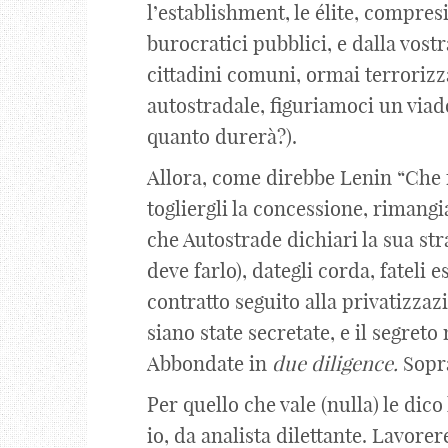
l’establishment, le élite, compres
burocratici pubblici, e dalla vostr
cittadini comuni, ormai terrorizz
autostradale, figuriamoci un viad
quanto durerà?).
Allora, come direbbe Lenin “Che 
togliergli la concessione, rimangia
che Autostrade dichiari la sua str
deve farlo), dategli corda, fateli 
contratto seguito alla privatizza
siano state secretate, e il segreto
Abbondate in
due diligence.
Sopra
Per quello che vale (nulla) le dic
io, da analista dilettante. Lavorer