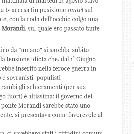
 mattinata di martedì 14 agosto stavo
 la tv accesa (in posizione
mute
) sul
e, con la coda dell’occhio colgo una
e
Morandi
, sul quale ero passato tante
ico da “umano” si sarebbe subito
 la tensione idiota che, dal 1° Giugno
arebbe inserito nella feroce guerra in
) e sovranisti-populisti
trambi gli schieramenti (per sua
o fuori) è altissima: il governo del
Il ponte Morandi sarebbe stato uno
mente, si presentava come favorevole al
a, ci sarebbero stati i cittadini comuni,