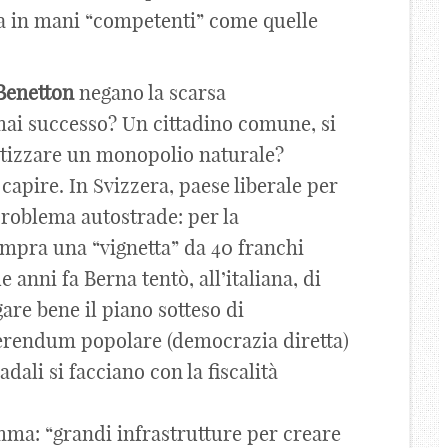
a in mani “competenti” come quelle
Benetton
negano la scarsa
mai successo? Un cittadino comune, si
atizzare un monopolio naturale?
capire. In Svizzera, paese liberale per
problema autostrade: per la
ompra una “vignetta” da 40 franchi
 anni fa Berna tentò, all’italiana, di
are bene il piano sotteso di
ferendum popolare (democrazia diretta)
adali si facciano con la fiscalità
mma: “grandi infrastrutture per creare