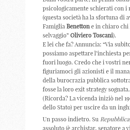
psicologicamente schierati con i 
(questa società ha la sfortuna di a
Famiglia
Benetton
e in chiaro chi
selvaggio”
Oliviero
Toscani
).
E lei che fa? Annuncia: “Via subit
possiamo aspettare l’inchiesta pen
fuori luogo. Credo che i vostri ne
figuriamoci gli azionisti e il ma
della burocrazia pubblica sottot
fosse la loro exit strategy sognata
(Ricorda? La vicenda iniziò nel 19
dello Stato) per uscire da un ing
Un passo indietro. Su
Repubblica
assoluto (è archistar, senatore a v