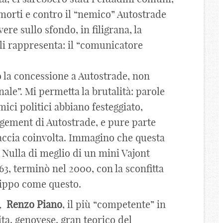
morti e contro il “nemico” Autostrade
vere sullo sfondo, in filigrana, la
 li rappresenta: il “comunicatore
o la concessione a Autostrade, non
ale”. Mi permetta la brutalità: parole
mici politici abbiano festeggiato,
nagement di Autostrade, e pure parte
raccia coinvolta. Immagino che questa
. Nulla di meglio di un mini Vajont
63, terminò nel 2000, con la sconfitta
hippo come questo.
,
Renzo
Piano
, il più “competente” in
ita, genovese, gran teorico del