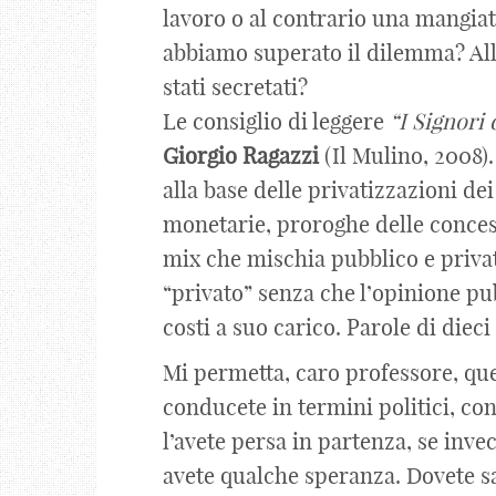
lavoro o al contrario una mangia
abbiamo superato il dilemma? Allo
stati secretati?
Le consiglio di leggere
“I Signori 
Giorgio
Ragazzi
(Il Mulino, 2008).
alla base delle privatizzazioni de
monetarie, proroghe delle concess
mix che mischia pubblico e privato, 
“privato” senza che l’opinione pu
costi a suo carico. Parole di dieci
Mi permetta, caro professore, que
conducete in termini politici, con
l’avete persa in partenza, se inve
avete qualche speranza. Dovete s