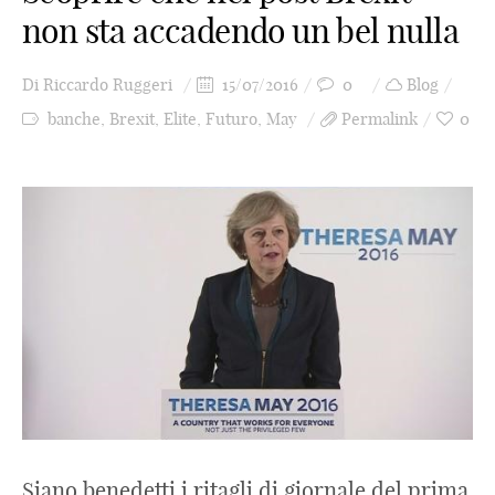
non sta accadendo un bel nulla
Di
Riccardo Ruggeri
15/07/2016
0
Blog
banche
,
Brexit
,
Elite
,
Futuro
,
May
Permalink
0
Siano benedetti i ritagli di giornale del prima