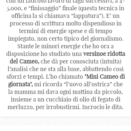
con un faticoso lavoro di tagli successivi, a 4-
5.000, e “finissaggio” finale (questa tecnica in
officina la si chiamava “lappatura”). E’ un
processo di scrittura molto dispendioso in
termini di energie spese e di tempo
impiegato, non certo tipico del giornalismo.
Stante le minori energie che ho ora a
disposizione ho studiato una
versinoe ridotta
del Cameo,
che dà per conosciuta (intuita)
l’analisi che ne sta alla base, abbattendo così
sforzi e tempi. L’ho chiamato
"Mini Cameo di
giornata",
mi ricorda “l’uovo all’ostrica” che
la mamma mi dava ogni mattina da piccolo,
insieme a un cucchiaio di olio di fegato di
merluzzo, per irrobustirmi. Incrocio le dita.