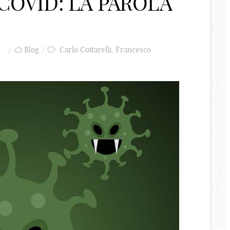
COVID: LA PAROLA
Blog
Carlo Cottarelli
,
Francesco