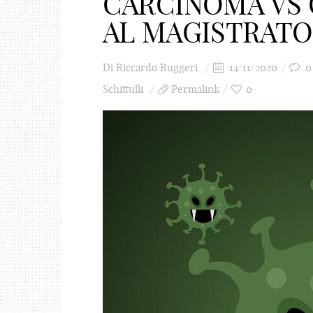
CARCINOMA VS 
AL MAGISTRATO
Di
Riccardo Ruggeri
14/11/2020
0
Schittulli
Permalink
0