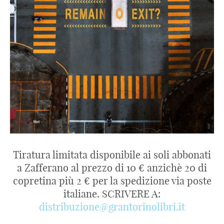
Tiratura limitata disponibile ai soli abbonati
a Zafferano al prezzo di 10 € anzichè 20 di
copretina più 2 € per la spedizione via poste
italiane. SCRIVERE A:
distribuzione@grantorinolibri.it