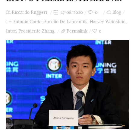
Di
Riccardo Ruggeri
27/08/2020
0
Blog
Antonio Conte
,
Aurelio De Laurentiis
,
Harvey Weinstein
,
Inter
,
Presidente Zhang
Permalink
0