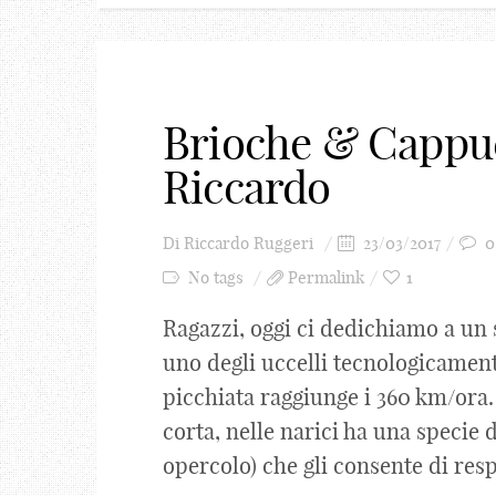
Brioche & Cappu
Riccardo
Di
Riccardo Ruggeri
23/03/2017
0
No tags
Permalink
1
Ragazzi, oggi ci dedichiamo a un s
uno degli uccelli tecnologicament
picchiata raggiunge i 360 km/ora.
corta, nelle narici ha una specie 
opercolo) che gli consente di respi