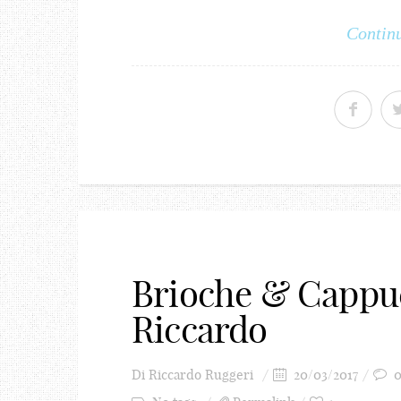
Continu
Brioche & Cappu
Riccardo
Di
Riccardo Ruggeri
20/03/2017