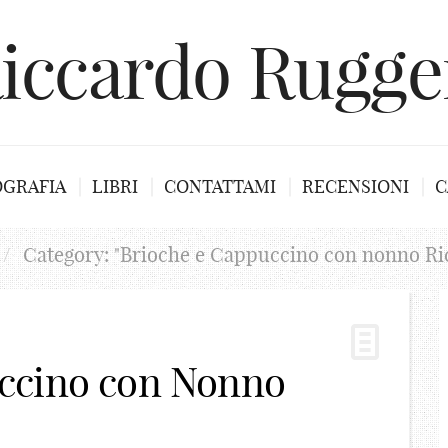
iccardo Rugge
OGRAFIA
LIBRI
CONTATTAMI
RECENSIONI
C
/
Category: "Brioche e Cappuccino con nonno Ri
ccino con Nonno