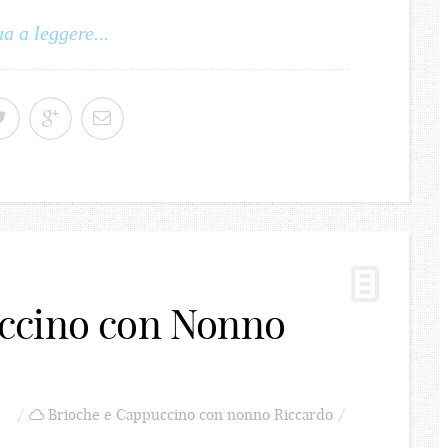
a a leggere...
ccino con Nonno
Brioche e Cappuccino con nonno Riccardo