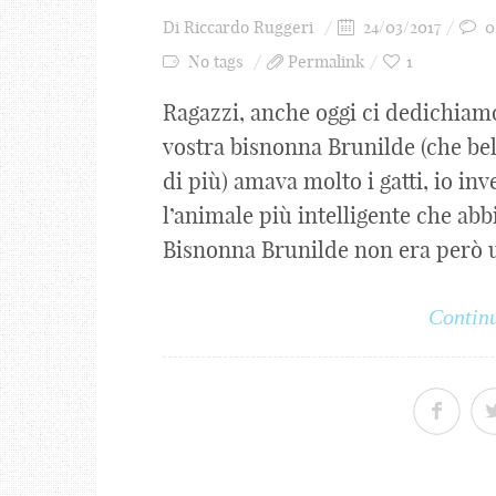
Di
Riccardo Ruggeri
24/03/2017
0
No tags
Permalink
1
Ragazzi, anche oggi ci dedichiamo 
vostra bisnonna Brunilde (che be
di più) amava molto i gatti, io in
l’animale più intelligente che abbi
Bisnonna Brunilde non era però una
Continu