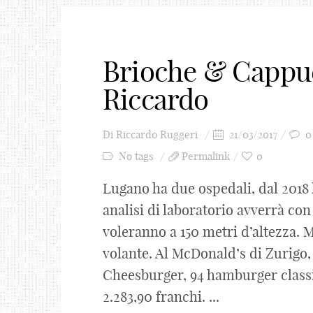
Brioche & Cappu
Riccardo
Di
Riccardo Ruggeri
21/03/2017
0
No tags
Permalink
0
Lugano ha due ospedali, dal 2018
analisi di laboratorio avverrà con
voleranno a 150 metri d’altezza.
volante. Al McDonald’s di Zurigo,
Cheesburger, 94 hamburger classi
2.283,90 franchi. ...