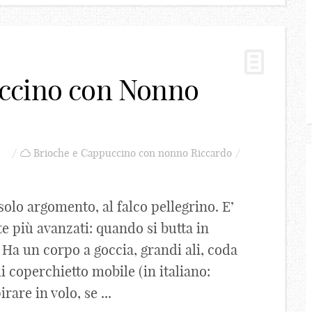
ccino con Nonno
Brioche e Cappuccino con nonno Riccardo
olo argomento, al falco pellegrino. E’
e più avanzati: quando si butta in
 Ha un corpo a goccia, grandi ali, coda
di coperchietto mobile (in italiano:
rare in volo, se ...