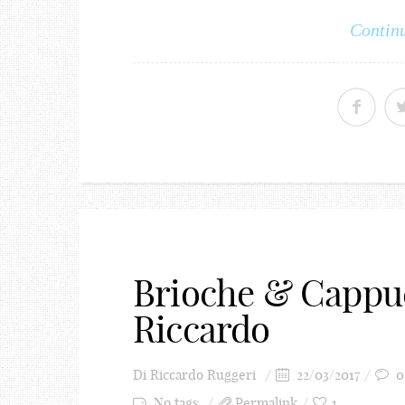
Continu
Brioche & Cappu
Riccardo
Di
Riccardo Ruggeri
22/03/2017
0
No tags
Permalink
1