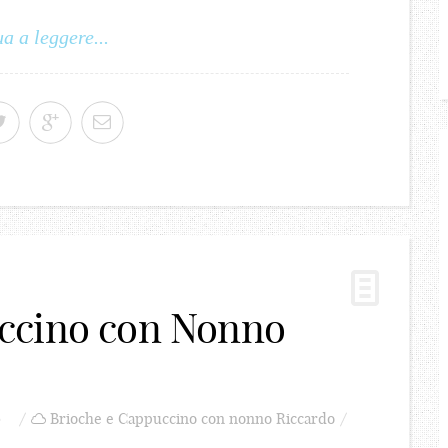
a a leggere...
ccino con Nonno
0
Brioche e Cappuccino con nonno Riccardo