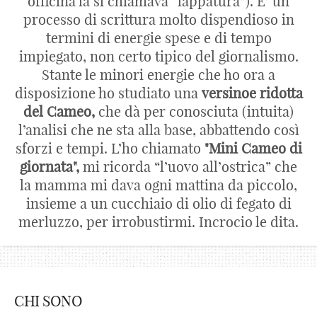
officina la si chiamava “lappatura”). E’ un
processo di scrittura molto dispendioso in
termini di energie spese e di tempo
impiegato, non certo tipico del giornalismo.
Stante le minori energie che ho ora a
disposizione ho studiato una
versinoe ridotta
del Cameo,
che dà per conosciuta (intuita)
l’analisi che ne sta alla base, abbattendo così
sforzi e tempi. L’ho chiamato
"Mini Cameo di
giornata",
mi ricorda “l’uovo all’ostrica” che
la mamma mi dava ogni mattina da piccolo,
insieme a un cucchiaio di olio di fegato di
merluzzo, per irrobustirmi. Incrocio le dita.
CHI SONO