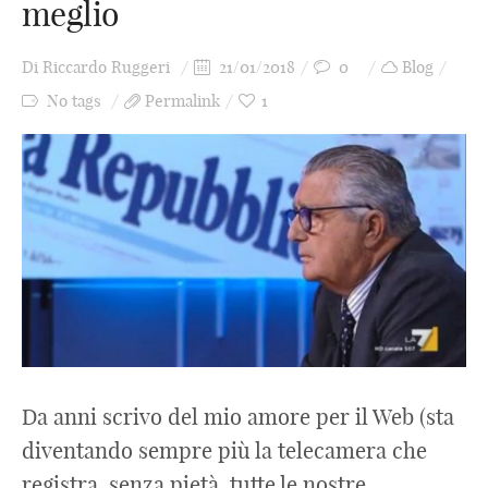
meglio
Di
Riccardo Ruggeri
21/01/2018
0
Blog
No tags
Permalink
1
Da anni scrivo del mio amore per il Web (sta
diventando sempre più la telecamera che
registra, senza pietà, tutte le nostre