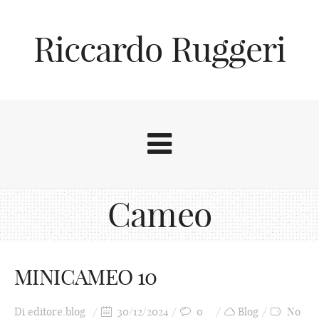
Riccardo Ruggeri
Cameo
MINICAMEO 10
Di
editore.blog
30/12/2024
0
Blog
No