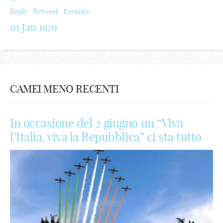
Reply
Retweet
Favorite
01 Jan 1970
CAMEI MENO RECENTI
In occasione del 2 giugno un “Viva
l’Italia, viva la Repubblica” ci sta tutto