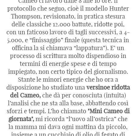
Cameo ci lavoro dalle 8 alle 10 ore. Il
protocollo che seguo, cioè il modello Hunter
Thompson, revisionato, in pratica stesura
delle classiche 12.000 battute, ridotte poi,
con un faticoso lavoro di tagli successivi, a 4-
5.000, e “finissaggio” finale (questa tecnica in
officina la si chiamava “lappatura”). E’ un
processo di scrittura molto dispendioso in
termini di energie spese e di tempo
impiegato, non certo tipico del giornalismo.
Stante le minori energie che ho ora a
disposizione ho studiato una
versinoe ridotta
del Cameo,
che dà per conosciuta (intuita)
l’analisi che ne sta alla base, abbattendo così
sforzi e tempi. L’ho chiamato
"Mini Cameo di
giornata",
mi ricorda “l’uovo all’ostrica” che
la mamma mi dava ogni mattina da piccolo,
insieme a un cucchiaio di olio di fegato di