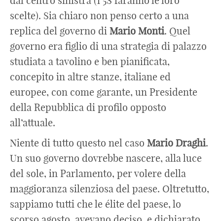
dal centro sinistra (i 5S faranno le loro
scelte). Sia chiaro non penso certo a una
replica del governo di
Mario
Monti
. Quel
governo era figlio di una strategia di palazzo
studiata a tavolino e ben pianificata,
concepito in altre stanze, italiane ed
europee, con come garante, un Presidente
della Repubblica di profilo opposto
all’attuale.
Niente di tutto questo nel caso
Mario
Draghi
.
Un suo governo dovrebbe nascere, alla luce
del sole, in Parlamento, per volere della
maggioranza silenziosa del paese. Oltretutto,
sappiamo tutti che le élite del paese, lo
scorso agosto, avevano deciso, e dichiarato,