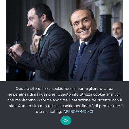
Questo sito utilizza cookie tecnici per migliorare la tua
esperienza di navigazione. Questo sito utilizza cookie analitici,
Questo è l’ultimo divertissement prima della decisione
che monitorano in forma anonima l'interazione dell'utente con il
di Sergio Mattarella. La crisi ormai è risolta: habemus
sito. Questo sito non utilizza cookie per finalità di profilazione
papam. Manca ancora il nome del podestà forestiero che
e/o marketing.
APPROFONDISCI
...
OK
Leggi Tutto