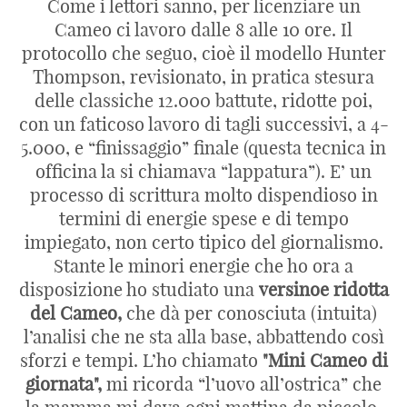
Come i lettori sanno, per licenziare un
Cameo ci lavoro dalle 8 alle 10 ore. Il
protocollo che seguo, cioè il modello Hunter
Thompson, revisionato, in pratica stesura
delle classiche 12.000 battute, ridotte poi,
con un faticoso lavoro di tagli successivi, a 4-
5.000, e “finissaggio” finale (questa tecnica in
officina la si chiamava “lappatura”). E’ un
processo di scrittura molto dispendioso in
termini di energie spese e di tempo
impiegato, non certo tipico del giornalismo.
Stante le minori energie che ho ora a
disposizione ho studiato una
versinoe ridotta
del Cameo,
che dà per conosciuta (intuita)
l’analisi che ne sta alla base, abbattendo così
sforzi e tempi. L’ho chiamato
"Mini Cameo di
giornata",
mi ricorda “l’uovo all’ostrica” che