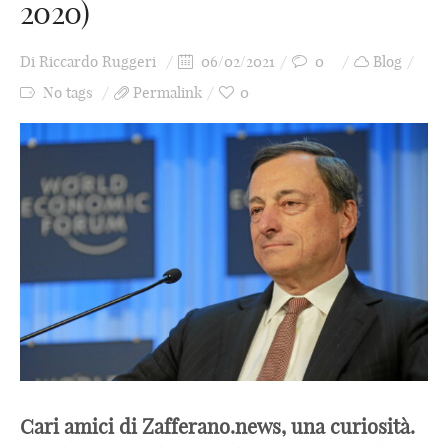
2020)
Di
Riccardo Ruggeri
06/02/2021
0
Blog
No tags
Permalink
0
Cari amici di Zafferano.news, una curiosità.