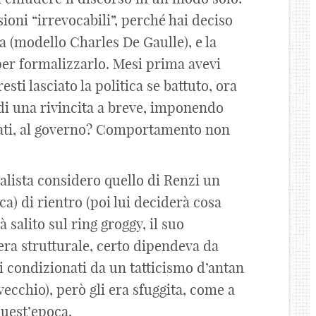
ioni “irrevocabili”, perché hai deciso
a (modello Charles De Gaulle), e la
per formalizzarlo. Mesi prima avevi
esti lasciato la politica se battuto, ora
ndi una rivincita a breve, imponendo
icati, al governo? Comportamento non
nalista considero quello di Renzi un
ca) di rientro (poi lui deciderà cosa
ià salito sul ring groggy, il suo
ra strutturale, certo dipendeva da
 condizionati da un tatticismo d’antan
cchio), però gli era sfuggita, come a
quest’epoca.