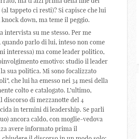
rato, ma ti alzi prima della fine del
al tappeto ci resti)? Si capisce che lui
n knock down, ma teme il peggio.
a intervista su me stesso. Per me
, quando parlo di lui, inteso non come
i interessa) ma come leader politico,
nvolgimento emotivo: studio il leader
 la sua politica. Mi sono focalizzato
oli”, che lui ha emesso nei 34 mesi della
ente colto e catalogato. L’ultimo,
 il discorso di mezzanotte del 4
da in termini di leadership. Se parli
 tuo) ancora caldo, con moglie-vedova
enza avere informato prima il
 chiudere il discorso in un modo solo: