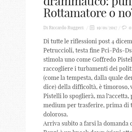
drammatico: punt
Rottamatore o no
Di
Riccardo Ruggeri
19/01/2017
0
Di tutte le riflessioni post 4 dice
Petruccioli, testa fine Pci-Pds-Ds
stimola uno come Goffredo Pistell
raccogliere i turbamenti dei politic
(come la tempesta, dalla quale deri
dice) della difficoltà, è timoroso, 
Pistelli lo spoglierà, ma l’accetta
medium per trasferire, prima di 
dolorosa.
Arriva subito a farsi la domanda 