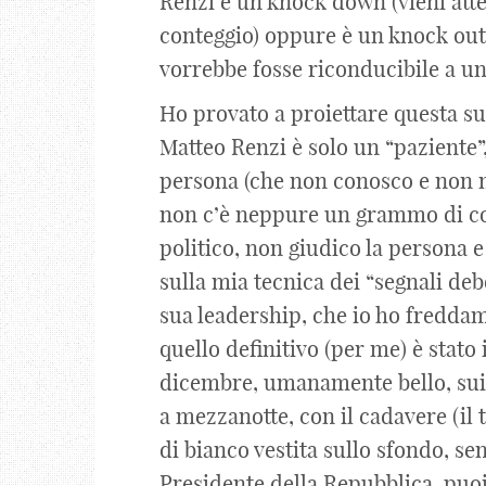
Renzi è un knock down (vieni atter
conteggio) oppure è un knock out (
vorrebbe fosse riconducibile a u
Ho provato a proiettare questa su
Matteo Renzi è solo un “paziente”
persona (che non conosco e non m
non c’è neppure un grammo di coi
politico, non giudico la persona e
sulla mia tecnica dei “segnali deb
sua leadership, che io ho freddam
quello definitivo (per me) è stato
dicembre, umanamente bello, suici
a mezzanotte, con il cadavere (il
di bianco vestita sullo sfondo, s
Presidente della Repubblica, puoi