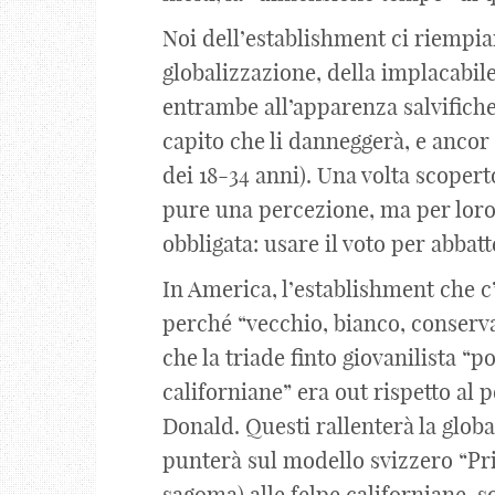
Noi dell’establishment ci riempia
globalizzazione, della implacabile
entrambe all’apparenza salvifiche
capito che li danneggerà, e ancor p
dei 18-34 anni). Una volta scopert
pure una percezione, ma per loro 
obbligata: usare il voto per abbat
In America, l’establishment che 
perché “vecchio, bianco, conserva
che la triade finto giovanilista “po
californiane” era out rispetto al 
Donald. Questi rallenterà la globa
punterà sul modello svizzero “Prima
sagoma) alle felpe californiane, 