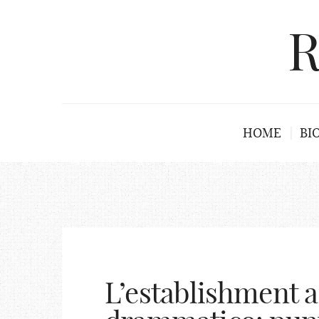
R
HOME
BI
L’establishment a