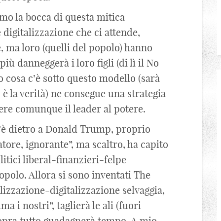
mo la bocca di questa mitica
 digitalizzazione che ci attende,
, ma loro (quelli del popolo) hanno
iù danneggerà i loro figli (di lì il No
o cosa c’è sotto questo modello (sarà
è la verità) ne consegue una strategia
tere comunque il leader al potere.
c’è dietro a Donald Trump, proprio
tore, ignorante”, ma scaltro, ha capito
litici liberal-finanzieri-felpe
popolo. Allora si sono inventati The
lizzazione-digitalizzazione selvaggia,
 i nostri”, taglierà le ali (fuori
sopra tutto guadagnerà tempo. A mio