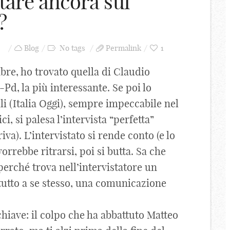
are ancora sul
?
Blog
No tags
Permalink
1
mbre, ho trovato quella di Claudio
-Pd, la più interessante. Se poi lo
i (Italia Oggi), sempre impeccabile nel
i, si palesa l’intervista “perfetta”
va). L’intervistato si rende conto (e lo
vorrebbe ritrarsi, poi si butta. Sa che
, perché trova nell’intervistatore un
tutto a se stesso, una comunicazione
chiave: il colpo che ha abbattuto Matteo