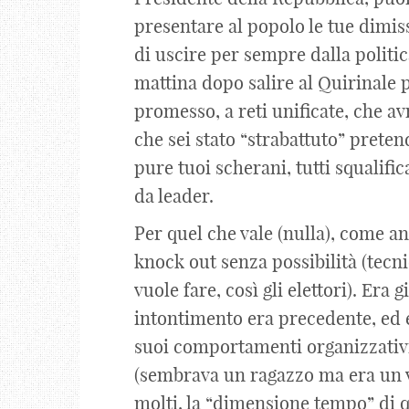
presentare al popolo le tue dimiss
di uscire per sempre dalla politic
mattina dopo salire al Quirinale 
promesso, a reti unificate, che avr
che sei stato “strabattuto” prete
pure tuoi scherani, tutti squalif
da leader.
Per quel che vale (nulla), come a
knock out senza possibilità (tecni
vuole fare, così gli elettori). Era g
intontimento era precedente, ed e
suoi comportamenti organizzativi
(sembrava un ragazzo ma era un ve
molti, la “dimensione tempo” di 