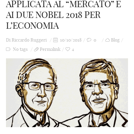
APPLICATA AL “MERCATO” E
AI DUE NOBEL 2018 PER
L’ECONOMIA
Di
Riccardo Ruggeri
10/10/2018
0
Blog
No tags
Permalink
4