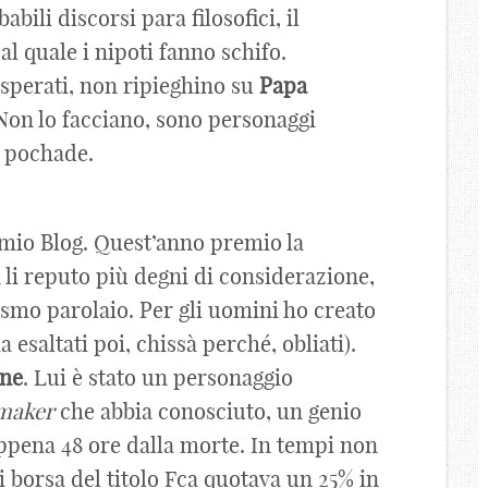
bili discorsi para filosofici, il
al quale i nipoti fanno schifo.
isperati, non ripieghino su
Papa
 Non lo facciano, sono personaggi
e pochade.
 mio Blog. Quest’anno premio la
 li reputo più degni di considerazione,
smo parolaio. Per gli uomini ho creato
 esaltati poi, chissà perché, obliati).
nne
. Lui è stato un personaggio
maker
che abbia conosciuto, un genio
ppena 48 ore dalla morte. In tempi non
di borsa del titolo Fca quotava un 25% in