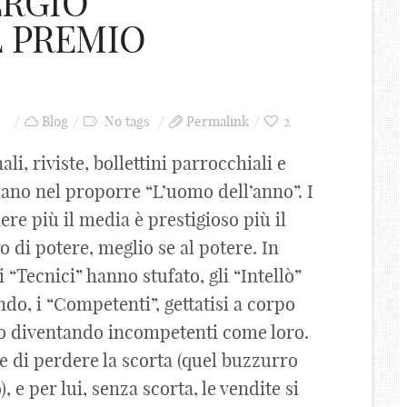
ERGIO
 PREMIO
Blog
No tags
Permalink
2
li, riviste, bollettini parrocchiali e
nciano nel proporre “L’uomo dell’anno”. I
nere più il media è prestigioso più il
o di potere, meglio se al potere. In
i “Tecnici” hanno stufato, gli “Intellò”
do, i “Competenti”, gettatisi a corpo
nno diventando incompetenti come loro.
me di perdere la scorta (quel buzzurro
, e per lui, senza scorta, le vendite si