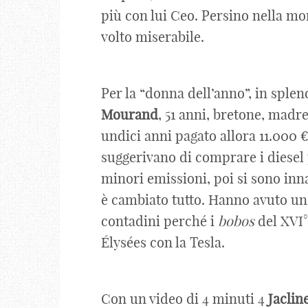
più con lui Ceo. Persino nella mo
volto miserabile.
Per la “donna dell’anno”, in splen
Mourand
, 51 anni, bretone, madre 
undici anni pagato allora 11.000 €
suggerivano di comprare i diesel 
minori emissioni, poi si sono in
è cambiato tutto. Hanno avuto un’i
contadini perché i
bobos
del XVI
É
lysées con la Tesla.
Con un video di 4 minuti 4
Jaclin