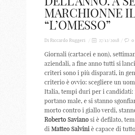
DELL’ANNO. A S
MARCHIONNE IL
“L’OMESSO”
Di
Riccardo Ruggeri
27/12/2018
0
Giornali (cartacei e non), settimana
aziendali, a fine anno tutti si la
criteri sono i più disparati, in ge
criterio è ovvio: scegliere un uom
Italia, tempi duri per i candidati: 
portano male, e si stanno sgonfian
morto contro i giallo verdi, sta
Roberto
Saviano
si è defilato, te
di
Matteo
Salvini
è capace di tutto)