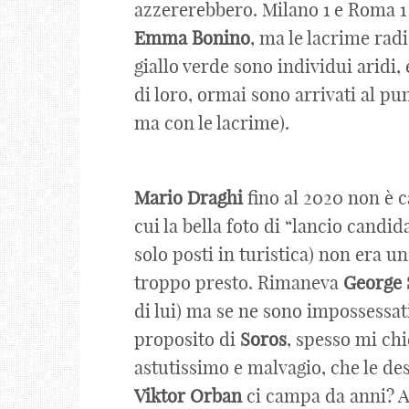
azzererebbero. Milano 1 e Roma 
Emma
Bonino
, ma le lacrime rad
giallo verde sono individui aridi, 
di loro, ormai sono arrivati al pu
ma con le lacrime).
Mario
Draghi
fino al 2020 non è ca
cui la bella foto di “lancio candid
solo posti in turistica) non era 
troppo presto. Rimaneva
George
di lui) ma se ne sono impossessat
proposito di
Soros
, spesso mi ch
astutissimo e malvagio, che le de
Viktor
Orban
ci campa da anni? A