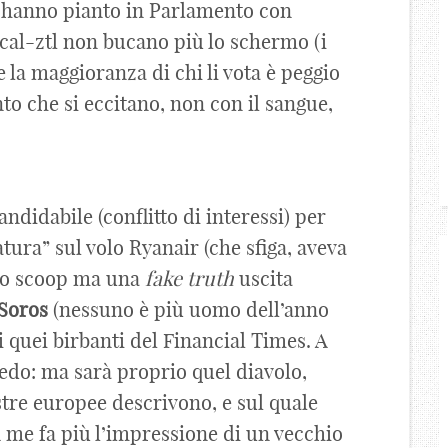
1 hanno pianto in Parlamento con
ical-ztl non bucano più lo schermo (i
e la maggioranza di chi li vota è peggio
nto che si eccitano, non con il sangue,
ndidabile (conflitto di interessi) per
atura” sul volo Ryanair (che sfiga, aveva
uno scoop ma una
fake
truth
uscita
Soros
(nessuno è più uomo dell’anno
i quei birbanti del Financial Times. A
iedo: ma sarà proprio quel diavolo,
stre europee descrivono, e sul quale
 me fa più l’impressione di un vecchio