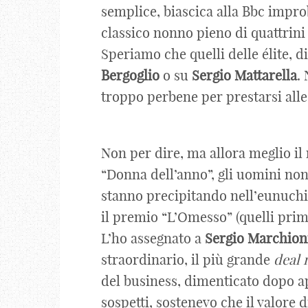
semplice, biascica alla Bbc improba
classico nonno pieno di quattrini 
Speriamo che quelli delle élite, d
Bergoglio
o su
Sergio
Mattarella
.
troppo perbene per prestarsi all
Non per dire, ma allora meglio il
“Donna dell’anno”, gli uomini non
stanno precipitando nell’eunuchi
il premio “L’Omesso” (quelli prima
L’ho assegnato a
Sergio Marchio
straordinario, il più grande
deal
del business, dimenticato dopo a
sospetti, sostenevo che il valore 