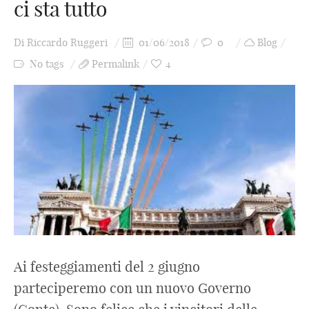
ci sta tutto
Di
Riccardo Ruggeri
01/06/2018
0
Blog
No tags
Permalink
4
Ai festeggiamenti del 2 giugno
parteciperemo con un nuovo Governo