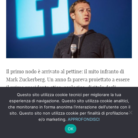
Il primo nodo è arrivato al pettine: il mito infranto di
Mark Zuckerberg. Un anno fa pareva proiettato a essere
il primo presidente etico-ecologico-digitale degli ...
Questo sito utilizza cookie tecnici per migliorare la tua
Leggi Tutto
esperienza di navigazione. Questo sito utilizza cookie analitici,
che monitorano in forma anonima l'interazione dell'utente con il
JUVENTUS F. C. ULTIMO ASSET
sito. Questo sito non utilizza cookie per finalità di profilazione
e/o marketing.
APPROFONDISCI
RIMASTO A TORINO
OK