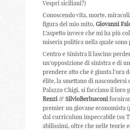
Vespri siciliani?)
Conoscendo vita, morte, miracoli
figura del mio mito,
Giovanni
Fal
L’aspetto invece che mi ha più col
miseria politica nella quale sono p
Centro e Sinistra li lascino perder
un’opposizione di sinistra e di un
prendere atto che è giunta l’ora d
élite, la smettano di nascondersi 
Palazzo Chigi, si facciano il loro 
Renzi
&
Silvio
Berlusconi
forniran
premier un giovane economista (gl
dal curriculum impeccabile (su Tw
abilissimi, oltre che nelle teorie