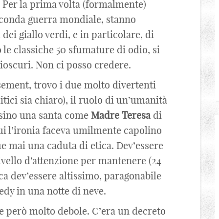
. Per la prima volta (formalmente)
seconda guerra mondiale, stanno
dei giallo verdi, e in particolare, di
 le classiche 50 sfumature di odio, si
ioscuri. Non ci posso credere.
sement, trovo i due molto divertenti
tici sia chiaro), il ruolo di un’umanità
rsino una santa come
Madre
Teresa
di
ui l’ironia faceva umilmente capolino
ue mai una caduta di etica. Dev’essere
 livello d’attenzione per mantenere (24
ica dev’essere altissimo, paragonabile
nedy in una notte di neve.
are però molto debole. C’era un decreto