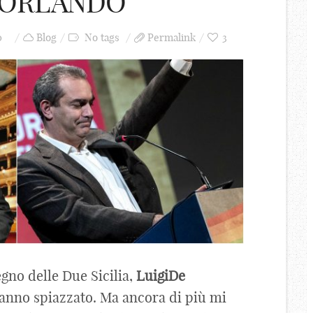
I ORLANDO
0
Blog
No tags
Permalink
3
egno delle Due Sicilia,
Luigi
De
anno spiazzato. Ma ancora di più mi