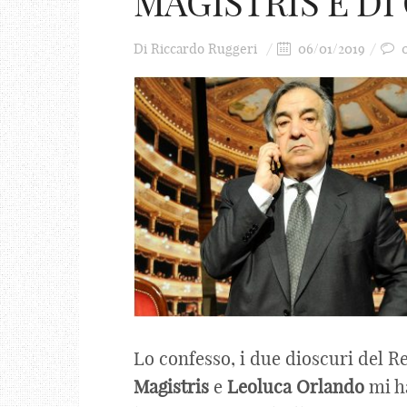
MAGISTRIS E D
Di
Riccardo Ruggeri
06/01/2019
Lo confesso, i due dioscuri del R
Magistris
e
Leoluca
Orlando
mi h