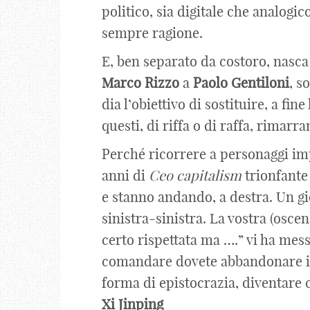
politico, sia digitale che analogi
sempre ragione.
E, ben separato da costoro, nasca 
Marco
Rizzo
a
Paolo
Gentiloni
, s
dia l’obiettivo di sostituire, a fine
questi, di riffa o di raffa, rimarra
Perché ricorrere a personaggi im
anni di
Ceo
capitalism
trionfante 
e stanno andando, a destra. Un gi
sinistra-sinistra. La vostra (oscen
certo rispettata ma ….” vi ha mess
comandare dovete abbandonare in
forma di epistocrazia, diventare
Xi Jinping