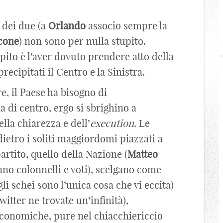
 dei due (a
Orlando
associo sempre la
cone
) non sono per nulla stupito.
pito è l’aver dovuto prendere atto della
recipitati il Centro e la Sinistra.
e, il Paese ha bisogno di
a di centro, ergo si sbrighino a
ella chiarezza e dell’
execution
. Le
dietro i soliti maggiordomi piazzati a
partito, quello della Nazione (
Matteo
no colonnelli e voti), scelgano come
i schei sono l’unica cosa che vi eccita)
itter ne trovate un’infinità),
 economiche, pure nel chiacchiericcio