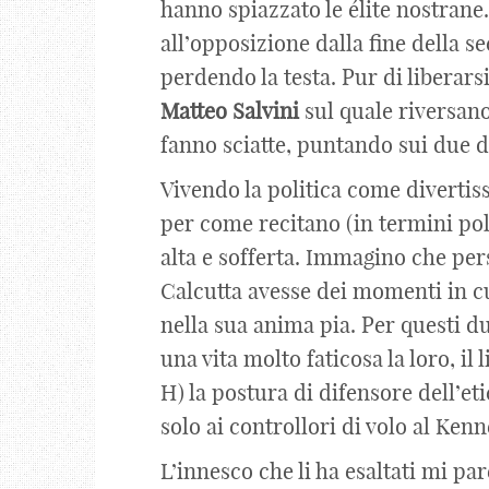
hanno spiazzato le élite nostrane
all’opposizione dalla fine della 
perdendo la testa. Pur di liberarsi 
Matteo
Salvini
sul quale riversano
fanno sciatte, puntando sui due d
Vivendo la politica come divertis
per come recitano (in termini poli
alta e sofferta. Immagino che pe
Calcutta avesse dei momenti in c
nella sua anima pia. Per questi d
una vita molto faticosa la loro, il
H) la postura di difensore dell’et
solo ai controllori di volo al Ken
L’innesco che li ha esaltati mi p