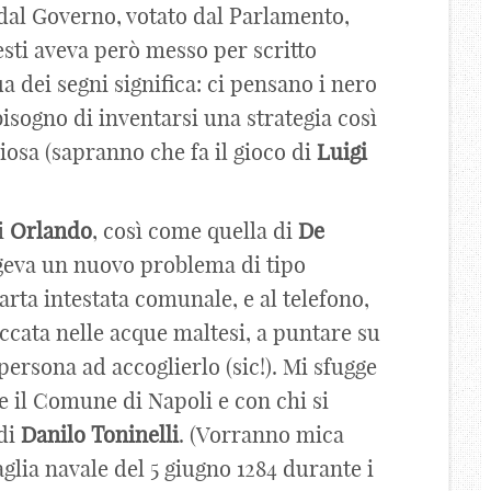
 dal Governo, votato dal Parlamento,
sti aveva però messo per scritto
a dei segni significa: ci pensano i nero
bisogno di inventarsi una strategia così
iosa (sapranno che fa il gioco di
Luigi
i
Orlando
, così come quella di
De
ngeva un nuovo problema di tipo
carta intestata comunale, e al telefono,
ccata nelle acque maltesi, a puntare su
persona ad accoglierlo (sic!). Mi sfugge
e il Comune di Napoli e con chi si
 di
Danilo
Toninelli
. (Vorranno mica
aglia navale del 5 giugno 1284 durante i