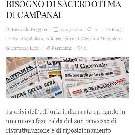
BISOGNO DI SACERDOTI MA
DI CAMPANAI
Di
Riccardo Ruggeri
17/03/2020
0
Blog
Ceo Capitalism
,
editoria
,
giornali
,
Giovanni Maddalena
,
Grantorino Libri
Permalink
0
La crisi dell’editoria italiana sta entrando in
una nuova fase calda del suo processo di
ristrutturazione e di riposizionamento