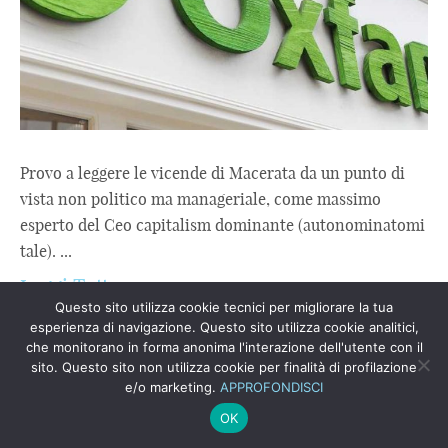
Provo a leggere le vicende di Macerata da un punto di
vista non politico ma manageriale, come massimo
esperto del Ceo capitalism dominante (autonominatomi
tale). ...
Leggi Tutto
Questo sito utilizza cookie tecnici per migliorare la tua
esperienza di navigazione. Questo sito utilizza cookie analitici,
QUANDO IL SANGUE E L’INCHIOSTRO
che monitorano in forma anonima l'interazione dell'utente con il
SI INCONTRANO E PRODUCONO UN
sito. Questo sito non utilizza cookie per finalità di profilazione
e/o marketing.
APPROFONDISCI
MONDO ROSSO-NERO
OK
E’ un periodo in cui passo le giornate a leggere, a