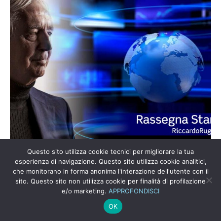
Questo sito utilizza cookie tecnici per migliorare la tua
1 “Ryanair mette in ferie i passeggeri”. Appena ascoltata
esperienza di navigazione. Questo sito utilizza cookie analitici,
che monitorano in forma anonima l'interazione dell'utente con il
la notizia ho pensato di essere su “Scherzi a parte”. In
sito. Questo sito non utilizza cookie per finalità di profilazione
realtà, il Ceo capitalism, nelle ...
e/o marketing.
APPROFONDISCI
Leggi Tutto
OK