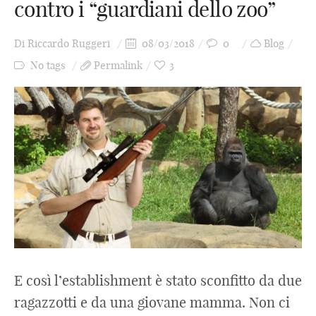
contro i “guardiani dello zoo”
Di
Riccardo Ruggeri
08/03/2018
0
Blog
No tags
Permalink
3
E così l’establishment è stato sconfitto da due
ragazzotti e da una giovane mamma. Non ci