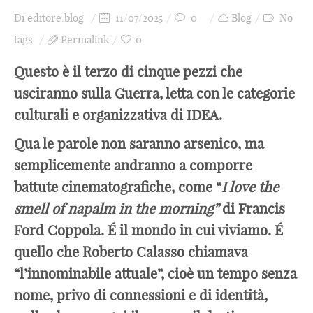
Di
editore.blog
11/07/2025
0
Blog
No
tags
Permalink
0
Questo è il terzo di cinque pezzi che
usciranno sulla Guerra, letta con le categorie
culturali e organizzativa di IDEA.
Qua le parole non saranno arsenico, ma
semplicemente andranno a comporre
battute cinematografiche, come “
I love the
smell of napalm in the morning”
di Francis
Ford Coppola. É il mondo in cui viviamo. É
quello che Roberto Calasso chiamava
“l’innominabile attuale”, cioè un tempo senza
nome, privo di connessioni e di identità,