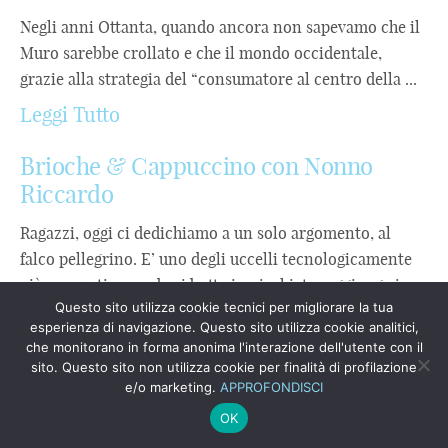
Negli anni Ottanta, quando ancora non sapevamo che il
Muro sarebbe crollato e che il mondo occidentale,
grazie alla strategia del “consumatore al centro della ...
Leggi Tutto
Brioche & Cappuccino con Nonno
Riccardo
Ragazzi, oggi ci dedichiamo a un solo argomento, al
falco pellegrino. E’ uno degli uccelli tecnologicamente
più avanzati: quando si butta in picchiata raggiunge i ...
Questo sito utilizza cookie tecnici per migliorare la tua
Leggi Tutto
esperienza di navigazione. Questo sito utilizza cookie analitici,
che monitorano in forma anonima l'interazione dell'utente con il
IL GOVERNO DI OGNI
sito. Questo sito non utilizza cookie per finalità di profilazione
e/o marketing.
APPROFONDISCI
ORGANIZZAZIONE È UMANO, CON IA
OK
COME ALLEATO STRATEGICO