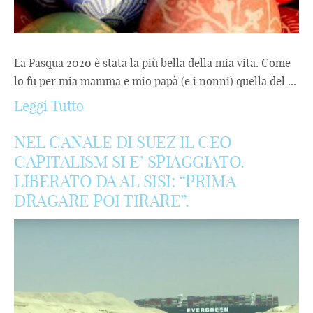
La Pasqua 2020 è stata la più bella della mia vita. Come
lo fu per mia mamma e mio papà (e i nonni) quella del ...
Leggi Tutto
NEL CANALE DI SUEZ IL CEO
CAPITALISM SI E’ SPIAGGIATO.
LIBERATO DA AL SISI: “PRIMA
DRAGARE POI TIRARE”.