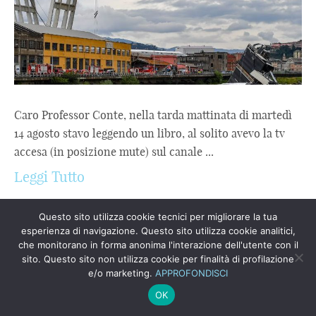
Caro Professor Conte, nella tarda mattinata di martedì
14 agosto stavo leggendo un libro, al solito avevo la tv
accesa (in posizione mute) sul canale ...
Leggi Tutto
UNA BALLATA PER DONALD E PER
Questo sito utilizza cookie tecnici per migliorare la tua
JOE
esperienza di navigazione. Questo sito utilizza cookie analitici,
che monitorano in forma anonima l'interazione dell'utente con il
Da quando è arrivato il Covid, e poi l’Ucraina, e poi la
sito. Questo sito non utilizza cookie per finalità di profilazione
e/o marketing.
APPROFONDISCI
transizione climatica (auto elettrica compresa), e poi il 7
OK
ottobre (guerra Israele-Hamas compresa), ...