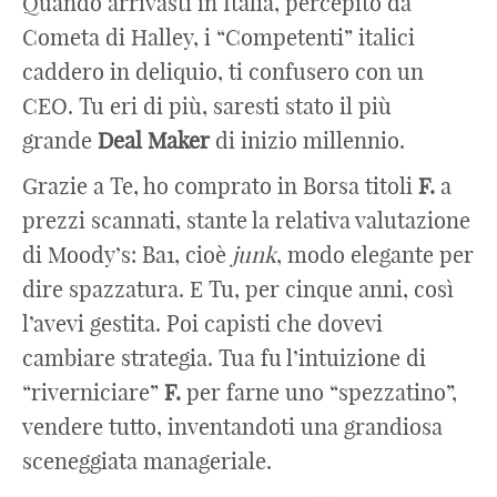
Quando arrivasti in Italia, percepito da
Cometa di Halley, i “Competenti” italici
caddero in deliquio, ti confusero con un
CEO. Tu eri di più, saresti stato il più
grande
Deal
Maker
di inizio millennio.
Grazie a Te, ho comprato in Borsa titoli
F.
a
prezzi scannati, stante la relativa valutazione
di Moody’s: Ba1, cioè
junk
, modo elegante per
dire spazzatura. E Tu, per cinque anni, così
l’avevi gestita. Poi capisti che dovevi
cambiare strategia. Tua fu l’intuizione di
“riverniciare”
F.
per farne uno “spezzatino”,
vendere tutto, inventandoti una grandiosa
sceneggiata manageriale.