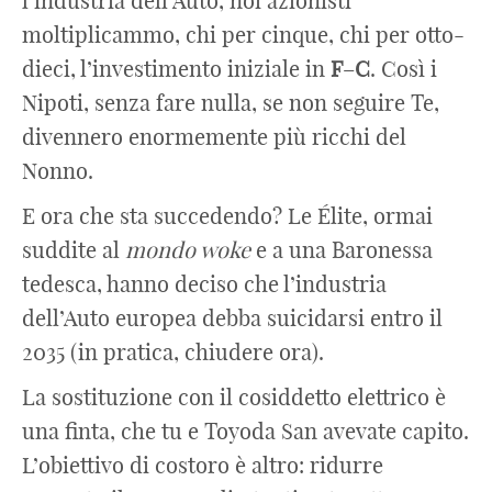
l’industria dell’Auto, noi azionisti
moltiplicammo, chi per cinque, chi per otto-
dieci, l’investimento iniziale in
F
–
C
. Così i
Nipoti, senza fare nulla, se non seguire Te,
divennero enormemente più ricchi del
Nonno.
E ora che sta succedendo? Le Élite, ormai
suddite al
mondo woke
e a una Baronessa
tedesca, hanno deciso che l’industria
dell’Auto europea debba suicidarsi entro il
2035 (in pratica, chiudere ora).
La sostituzione con il cosiddetto elettrico è
una finta, che tu e Toyoda San avevate capito.
L’obiettivo di costoro è altro: ridurre