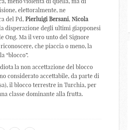
a, meno violenta di quella, ma di
cisione, elettoralmente, ne
tra del Pd,
Pierluigi
Bersani
,
Nicola
 la disperazione degli ultimi giapponesi
elle Ong. Ma il vero unto del Signore
e riconoscere, che piaccia o meno, la
la “blocco”.
diota la non accettazione del blocco
o considerato accettabile, da parte di
), il blocco terrestre in Turchia, per
 una classe dominante alla frutta.