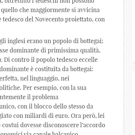
, oltretutto i tedeschi non possono
 è quello che maggiormente si avvicina
re tedesco del Novecento proiettato, con
li inglesi erano un popolo di bottegai;
asse dominante di primissima qualità,
.
Di contro il popolo tedesco eccelle
 dominante è costituita da bottegai:
fetta, nel linguaggio, nei
litiche. Per esempio, con la sua
lantemente il problema
nico, con il blocco dello stesso da
giato con miliardi di euro. Ora però, lei
e costui dovesse disconoscere l’accordo
economici via canale balcanico,