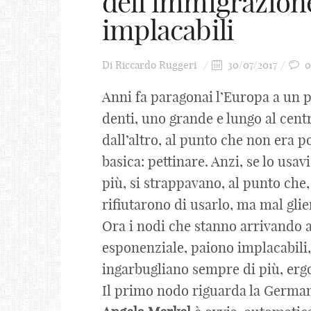
dell’immigrazion
implacabili
Di
Riccardo Ruggeri
30/07/2017
0
Anni fa paragonai l’Europa a un p
denti, uno grande e lungo al centr
dall’altro, al punto che non era p
basica: pettinare. Anzi, se lo usa
più, si strappavano, al punto che, 
rifiutarono di usarlo, ma mal glie
Ora i nodi che stanno arrivando a
esponenziale, paiono implacabili, 
ingarbugliano sempre di più, ergo
Il primo nodo riguarda la Germania