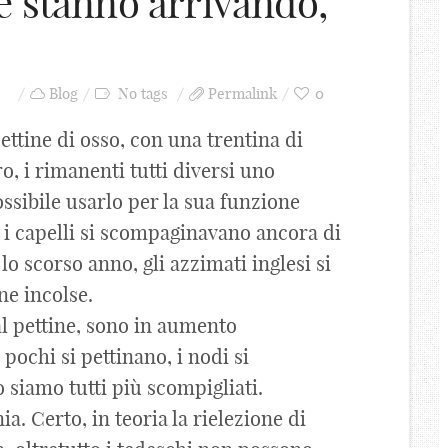
e stanno arrivando,
Blog
No tags
Permalink
0
ettine di osso, con una trentina di
o, i rimanenti tutti diversi uno
ossibile usarlo per la sua funzione
vi i capelli si scompaginavano ancora di
lo scorso anno, gli azzimati inglesi si
ne incolse.
l pettine, sono in aumento
pochi si pettinano, i nodi si
 siamo tutti più scompigliati.
. Certo, in teoria la rielezione di