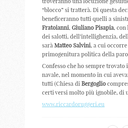
troveranno una locuzione gesuitic
“blocco” si tratterà. Di questa de
beneficeranno tutti quelli a sinis
Fratoianni
,
Giuliano
Pisapia
, con
dei salotti, dell’intellighenzia, d
sarà
Matteo
Salvini
, a cui occorr
primogenitura politica della paro
Confesso che ho sempre trovato i
navale, nel momento in cui avevan
tutti (Chiesa di
Bergoglio
compresa
certi versi molto più ignobile, di
www.riccardoruggeri.eu