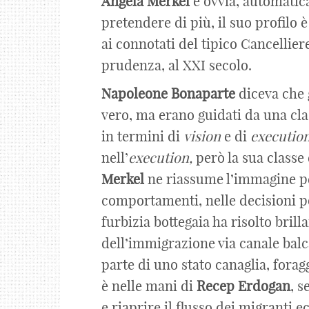
Angela
Merkel
è ovvia, automatica
pretendere di più, il suo profilo
ai connotati del tipico Cancellie
prudenza, al XXI secolo.
Napoleone
Bonaparte
diceva che g
vero, ma erano guidati da una cl
in termini di
vision
e di
execution
nell’
execution,
però la sua classe
Merkel
ne riassume l’immagine per
comportamenti, nelle decisioni po
furbizia bottegaia ha risolto bril
dell’immigrazione via canale balca
parte di uno stato canaglia, forag
è nelle mani di
Recep
Erdogan
, s
e riaprire il flusso dei migranti 