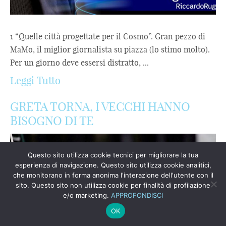
1 “Quelle città progettate per il Cosmo”. Gran pezzo di
MaMo, il miglior giornalista su piazza (lo stimo molto).
Per un giorno deve essersi distratto, ...
Leggi Tutto
GRETA TORNA, I VECCHI HANNO
BISOGNO DI TE
Questo sito utilizza cookie tecnici per migliorare la tua
esperienza di navigazione. Questo sito utilizza cookie analitici,
che monitorano in forma anonima l'interazione dell'utente con il
sito. Questo sito non utilizza cookie per finalità di profilazione
e/o marketing.
APPROFONDISCI
OK