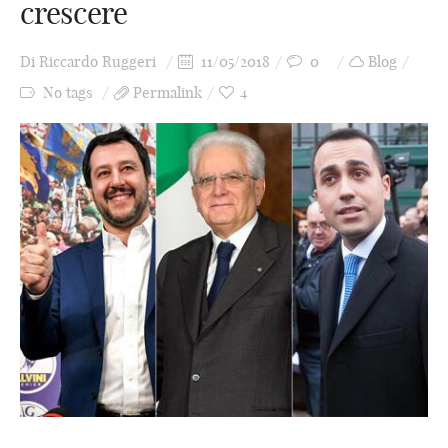
crescere
Di
Riccardo Ruggeri
11/05/2018
0
Blog
No tags
Permalink
4