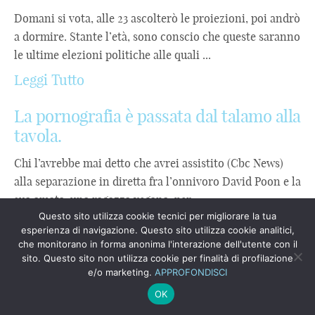
Domani si vota, alle 23 ascolterò le proiezioni, poi andrò
a dormire. Stante l’età, sono conscio che queste saranno
le ultime elezioni politiche alle quali ...
Leggi Tutto
La pornografia è passata dal talamo alla
tavola.
Chi l’avrebbe mai detto che avrei assistito (Cbc News)
alla separazione in diretta fra l’onnivoro David Poon e la
sua amata, una ragazza vegana, per ...
Questo sito utilizza cookie tecnici per migliorare la tua
Leggi Tutto
esperienza di navigazione. Questo sito utilizza cookie analitici,
che monitorano in forma anonima l'interazione dell'utente con il
NEL 2021 ACCENDERE UNA LAMPADA
sito. Questo sito non utilizza cookie per finalità di profilazione
e/o marketing.
APPROFONDISCI
E SPARIRE
OK