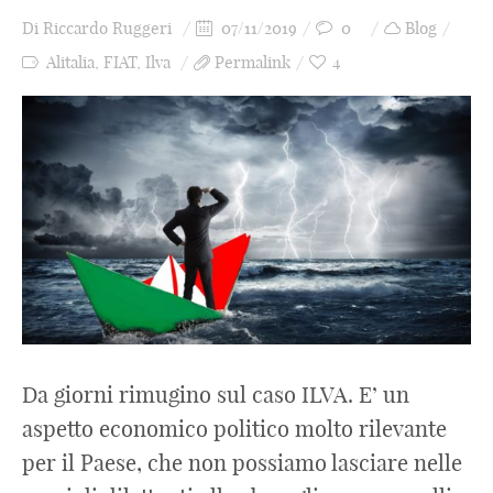
Di
Riccardo Ruggeri
07/11/2019
0
Blog
Alitalia
,
FIAT
,
Ilva
Permalink
4
Da giorni rimugino sul caso ILVA. E’ un
aspetto economico politico molto rilevante
per il Paese, che non possiamo lasciare nelle