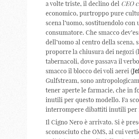
a volte triste, il declino del
CEO c
economico, purtroppo pure cultura
scena l’uomo, sostituendolo con u
consumatore. Che smacco dev’esser
dell’uomo al centro della scena,
proporre la chiusura dei negozi (
tabernacoli, dove passava il verb
smacco il blocco dei voli aerei (
Je
Gulfstream, sono antropologicame
tener aperte le farmacie, che in f
inutili per questo modello. Fa sc
interrompere dibattiti inutili per
Il Cigno Nero è arrivato. Si è pres
sconosciuto che OMS, al cui vert