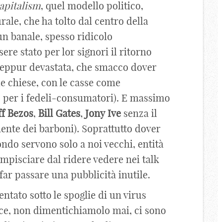
apitalism
, quel modello politico,
le, che ha tolto dal centro della
n banale, spesso ridicolo
e stato per lor signori il ritorno
 seppur devastata, che smacco dover
le chiese, con le casse come
o per i fedeli-consumatori). E massimo
ff
Bezos
,
Bill
Gates
,
Jony
Ive
senza il
nte dei barboni). Soprattutto dover
ondo servono solo a noi vecchi, entità
ompisciare dal ridere vedere nei talk
 far passare una pubblicità inutile.
entato sotto le spoglie di un virus
ice, non dimentichiamolo mai, ci sono