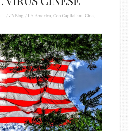
 VIRUS CINESE
0
Blog
America
,
Ceo Capitalism
,
Cina
,