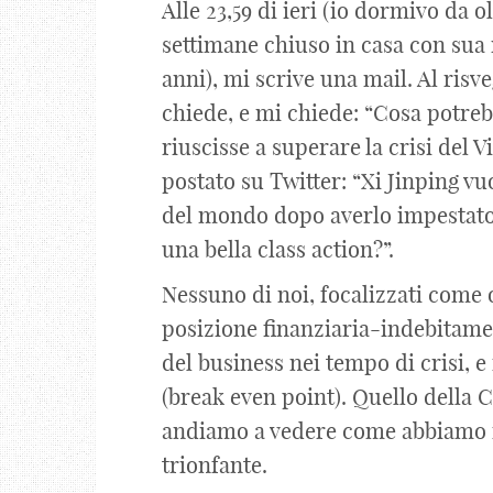
Alle 23,59 di ieri (io dormivo da o
settimane chiuso in casa con sua m
anni), mi scrive una mail. Al risve
chiede, e mi chiede: “Cosa potre
riuscisse a superare la crisi del 
postato su Twitter: “Xi Jinping vu
del mondo dopo averlo impestato c
una bella class action?”.
Nessuno di noi, focalizzati come
posizione finanziaria-indebitamen
del business nei tempo di crisi, e 
(break even point). Quello della 
andiamo a vedere come abbiamo ri
trionfante.