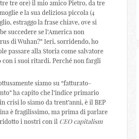
ltre tre ore) il mio amico Pietro, da tre
oglie e la sua deliziosa piccola (4
glio, estraggo la frase chiave, ove si
bbe succedere se l’America non
Virus di Wuhan?” Ieri, sorridendo, ho
ole passare alla Storia come salvatore
on i suoi ritardi. Perché non fargli
 ottusamente siamo su “fatturato-
to” ha capito che l’indice primario
in crisi lo siamo da trent’anni, è il BEP
Cina è fragilissimo, ma prima di parlare
dotto i nostri con il
CEO
capitalism