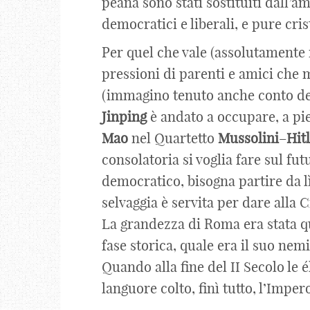
peana sono stati sostituiti dall’a
democratici e liberali, e pure cris
Per quel che vale (assolutamente n
pressioni di parenti e amici che 
(immagino tenuto anche conto del
Jinping
è andato a occupare, a pie
Mao
nel Quartetto
Mussolini
–
Hit
consolatoria si voglia fare sul fut
democratico, bisogna partire da l
selvaggia è servita per dare alla 
La grandezza di Roma era stata qu
fase storica, quale era il suo ne
Quando alla fine del II Secolo le 
languore colto, finì tutto, l’Impero