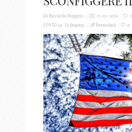
SCONFIGGERE IL
Di
Riccardo Ruggeri
12/03/2020
COVID 19
,
Xi Jinping
Permalink
0