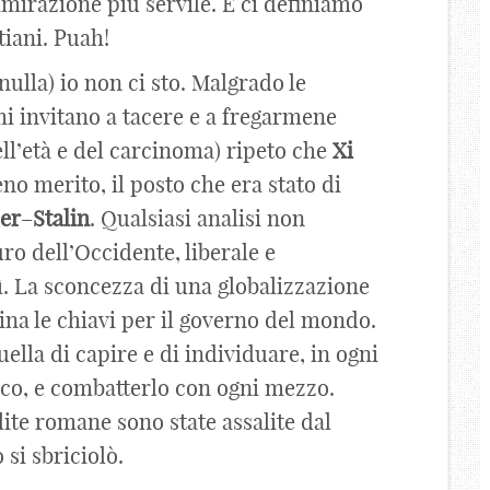
mmirazione più servile. E ci definiamo
tiani. Puah!
ulla) io non ci sto. Malgrado le
mi invitano a tacere e a fregarmene
l’età e del carcinoma) ripeto che
Xi
no merito, il posto che era stato di
ler
–
Stalin
. Qualsiasi analisi non
uro dell’Occidente, liberale e
ì. La sconcezza di una globalizzazione
Cina le chiavi per il governo del mondo.
ella di capire e di individuare, in ogni
mico, e combatterlo con ogni mezzo.
élite romane sono state assalite dal
 si sbriciolò.