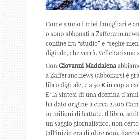
Come sanno i miei famigliari e am
o sono abbonati a Zafferano.news,
confine fra “studio” e “seghe men
digitale, che verrà. Velleitarismo 
Con
Giovanni
Maddalena
abbiamo 
a Zafferano.news (abbonarsi è gra
libro digitale, e a 50 € in copia c
E’ la sintesi di una dozzina d’anni
ha dato origine a circa 2.500 Came
10 milioni di battute. Il libro, scr
un saggio giornalistico, non cert
(all’inizio era di oltre 600). Rac