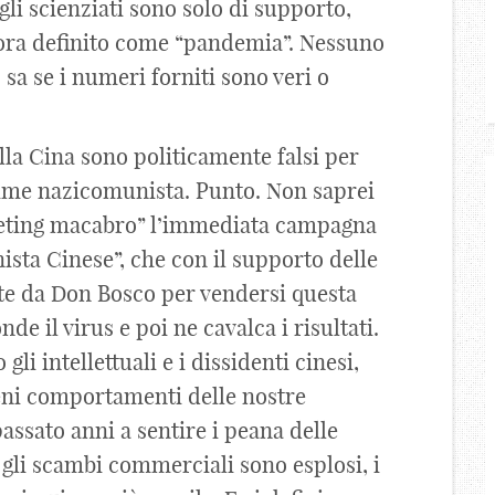
(gli scienziati sono solo di supporto,
 ora definito come “pandemia”. Nessuno
a se i numeri forniti sono veri o
ella Cina sono politicamente falsi per
egime nazicomunista. Punto. Non saprei
keting macabro” l’immediata campagna
sta Cinese”, che con il supporto delle
este da Don Bosco per vendersi questa
de il virus e poi ne cavalca i risultati.
li intellettuali e i dissidenti cinesi,
osceni comportamenti delle nostre
passato anni a sentire i peana delle
 gli scambi commerciali sono esplosi, i