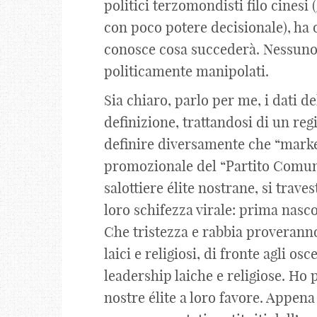
politici terzomondisti filo cinesi 
con poco potere decisionale), ha
conosce cosa succederà. Nessuno s
politicamente manipolati.
Sia chiaro, parlo per me, i dati d
definizione, trattandosi di un r
definire diversamente che “mar
promozionale del “Partito Comuni
salottiere élite nostrane, si trav
loro schifezza virale: prima nascon
Che tristezza e rabbia proveranno g
laici e religiosi, di fronte agli 
leadership laiche e religiose. Ho 
nostre élite a loro favore. Appena