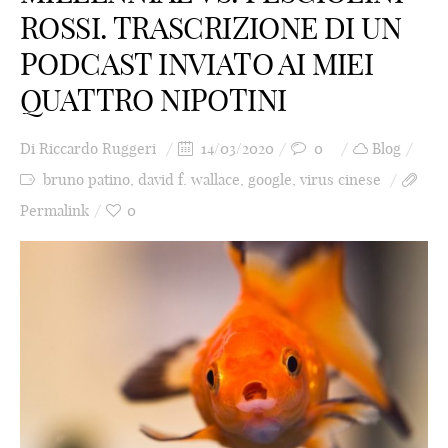
ROSSI. TRASCRIZIONE DI UN
PODCAST INVIATO AI MIEI
QUATTRO NIPOTINI
Di
Riccardo Ruggeri
14/03/2020
0
Blog
bruno patino
,
david f. wallace
,
google
,
virus cinese
Permalink
0