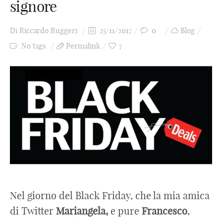
signore
Di
Riccardo Ruggeri
25/11/2017
0
Blog
No tags
Permalink
7
Nel giorno del Black Friday, che la mia amica
di Twitter
Mariangela,
e pure
Francesco
,