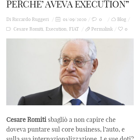
PERCHE’ AVEVA EXECUTION”
Di
Riccardo Ruggeri
01/09/2020
0
Blog
Cesare Romiti
,
Execution
,
FIAT
Permalink
0
Cesare Romiti
sbagliò a non capire che
doveva puntare sul core business, l’auto, e
sulla sua internazionalizzazione. Le sue doti?