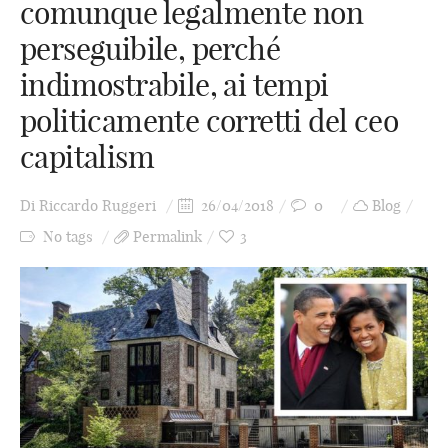
comunque legalmente non
perseguibile, perché
indimostrabile, ai tempi
politicamente corretti del ceo
capitalism
Di
Riccardo Ruggeri
26/04/2018
0
Blog
No tags
Permalink
3