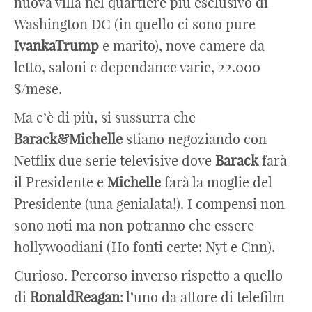
nuova villa nel quartiere più esclusivo di
Washington DC (in quello ci sono pure
IvankaTrump
e marito), nove camere da
letto, saloni e dependance varie, 22.000
$/mese.
Ma c’è di più, si sussurra che
Barack&Michelle
stiano negoziando con
Netflix due serie televisive dove
Barack
farà
il Presidente e
Michelle
farà la moglie del
Presidente (una genialata!). I compensi non
sono noti ma non potranno che essere
hollywoodiani (Ho fonti certe: Nyt e Cnn).
Curioso. Percorso inverso rispetto a quello
di
RonaldReagan
: l’uno da attore di telefilm