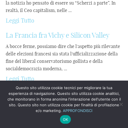
la notizia ho pensato di essere su “Scherzi a parte”. In
realtà, il Ceo capitalism, nelle ...
Leggi Tutto
La Francia fra Vichy e Silicon Valley
A bocce ferme, possiamo dire che l'aspetto più rilevante
delle elezioni francesi sia stata l'ufficializzazione della
fine del liberal conservatorismo gollista e della
socialdemocrazia moderna, ...
Leggi Tutto
Questo sito utilizza cookie tecnici per migliorare la tua
CHE FARÀ MUSK ALLA CASA BIANCA?
esperienza di navigazione. Questo sito utilizza cookie analitici,
che monitorano in forma anonima l'interazione dell'utente con il
IL GENIETTO DELLA LAMPADA O IL
sito. Questo sito non utilizza cookie per finalità di profilazione
LORD OF CHANGE?
e/o marketing.
APPROFONDISCI
OK
Una premessa personale. Come secondo lavoro (non
retribuito) da molti anni ho cercato di declinare una