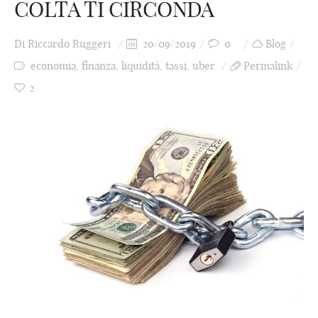
COLTA TI CIRCONDA
Di
Riccardo Ruggeri
20/09/2019
0
Blog
economia
,
finanza
,
liquidità
,
tassi
,
uber
Permalink
2