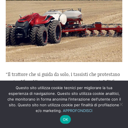
“Il trattore che si guida da solo, i tassisti che protestano
contro Uber. L’innovazione stupisce e spaventa”. E’ il
Questo sito utilizza cookie tecnici per migliorare la tua
bellissimo incipit di uno straordinario articolo ...
esperienza di navigazione. Questo sito utilizza cookie analitici,
Leggi Tutto
che monitorano in forma anonima l'interazione dell'utente con il
sito. Questo sito non utilizza cookie per finalità di profilazione
e/o marketing.
APPROFONDISCI
IL “DEBITO BUONO” FA SORRIDERE
OK
IL BANCHIERE SVIZZERO XY