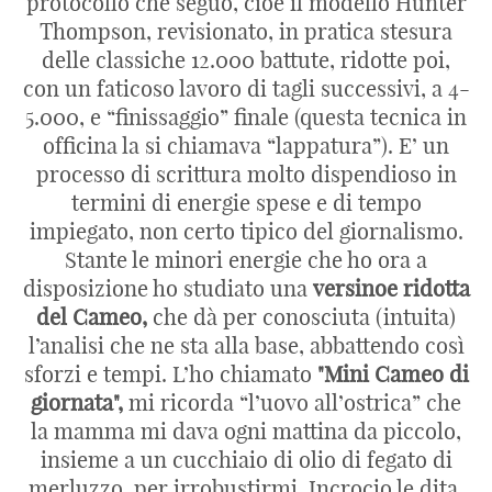
protocollo che seguo, cioè il modello Hunter
Thompson, revisionato, in pratica stesura
delle classiche 12.000 battute, ridotte poi,
con un faticoso lavoro di tagli successivi, a 4-
5.000, e “finissaggio” finale (questa tecnica in
officina la si chiamava “lappatura”). E’ un
processo di scrittura molto dispendioso in
termini di energie spese e di tempo
impiegato, non certo tipico del giornalismo.
Stante le minori energie che ho ora a
disposizione ho studiato una
versinoe ridotta
del Cameo,
che dà per conosciuta (intuita)
l’analisi che ne sta alla base, abbattendo così
sforzi e tempi. L’ho chiamato
"Mini Cameo di
giornata",
mi ricorda “l’uovo all’ostrica” che
la mamma mi dava ogni mattina da piccolo,
insieme a un cucchiaio di olio di fegato di
merluzzo, per irrobustirmi. Incrocio le dita.