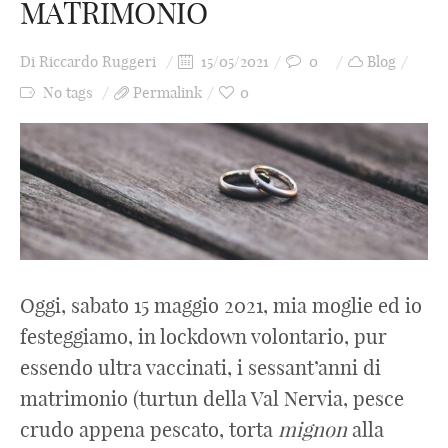
MATRIMONIO
Di
Riccardo Ruggeri
15/05/2021
0
Blog
No tags
Permalink
0
Oggi, sabato 15 maggio 2021, mia moglie ed io
festeggiamo, in lockdown volontario, pur
essendo ultra vaccinati, i sessant’anni di
matrimonio (turtun della Val Nervia, pesce
crudo appena pescato, torta
mignon
alla