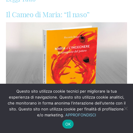
Il Cameo di Maria: “Il naso”
Questo sito utilizza cookie tecnici per migliorare la tua
esperienza di navigazione. Questo sito utilizza cookie analitici,
che monitorano in forma anonima l'interazione dell'utente con il
sito. Questo sito non utilizza cookie per finalità di profilazione
e/o marketing.
APPROFONDISCI
OK
Dal 1 ottobre 2020 sono in lockdown volontario.