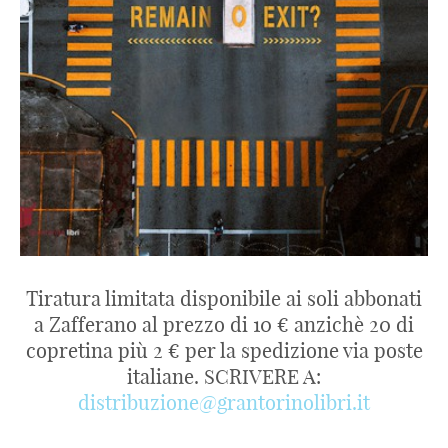
Tiratura limitata disponibile ai soli abbonati
a Zafferano al prezzo di 10 € anzichè 20 di
copretina più 2 € per la spedizione via poste
italiane. SCRIVERE A:
distribuzione@grantorinolibri.it