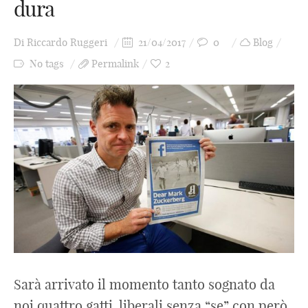
dura
Di
Riccardo Ruggeri
21/04/2017
0
Blog
No tags
Permalink
2
Sarà arrivato il momento tanto sognato da
noi quattro gatti, liberali senza “se” con però