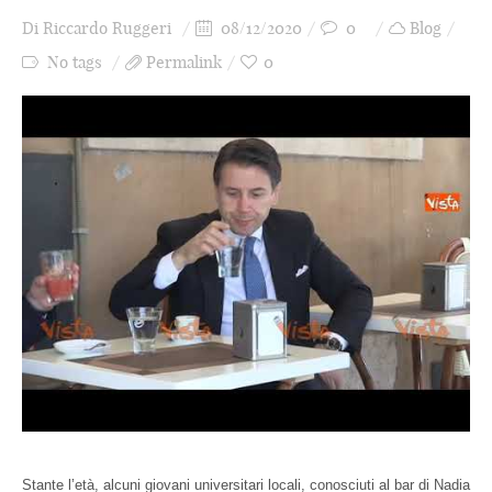
Di
Riccardo Ruggeri
08/12/2020
0
Blog
No tags
Permalink
0
Stante l’età
, alcuni giovani universitari locali, conosciuti al bar di Nadia