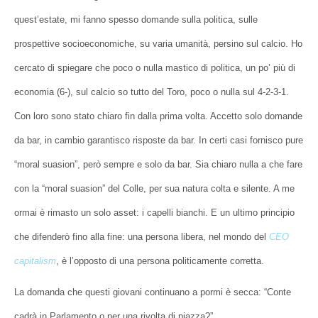
quest’estate, mi fanno spesso domande sulla politica, sulle
prospettive socioeconomiche, su varia umanità, persino sul calcio. Ho
cercato di spiegare che poco o nulla mastico di politica, un po’ più di
economia (6-), sul calcio so tutto del Toro, poco o nulla sul 4-2-3-1.
Con loro sono stato chiaro fin dalla prima volta. Accetto solo domande
da bar, in cambio garantisco risposte da bar. In certi casi fornisco pure
“moral suasion”, però sempre e solo da bar. Sia chiaro nulla a che fare
con la “moral suasion” del Colle, per sua natura colta e silente. A me
ormai è rimasto un solo asset: i capelli bianchi. E un ultimo principio
che difenderò fino alla fine: una persona libera, nel mondo del
CEO
capitalism
, è l’opposto di una persona politicamente corretta.
La domanda che questi giovani continuano a pormi è secca: “Conte
cadrà in Parlamento o per una rivolta di piazza?”.