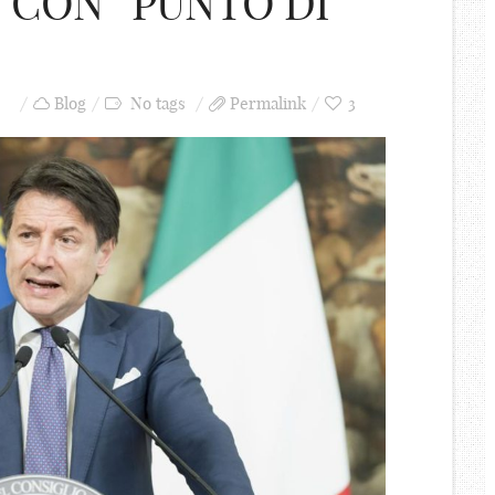
 CON “PUNTO DI
Blog
No tags
Permalink
3