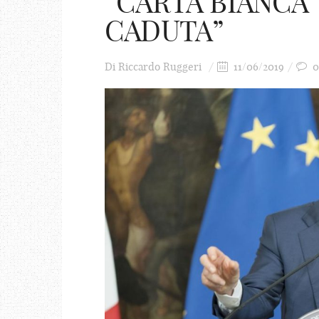
“CARTA BIANCA”
CADUTA”
Di
Riccardo Ruggeri
11/06/2019
0