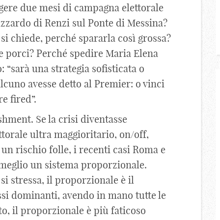
gere due mesi di campagna elettorale
’azzardo di Renzi sul Ponte di Messina?
i si chiede, perché spararla così grossa?
e porci? Perché spedire Maria Elena
“sarà una strategia sofisticata o
cuno avesse detto al Premier: o vinci
e fired”.
shment. Se la crisi diventasse
orale ultra maggioritario, on/off,
n rischio folle, i recenti casi Roma e
 meglio un sistema proporzionale.
i stressa, il proporzionale è il
ssi dominanti, avendo in mano tutte le
o, il proporzionale è più faticoso