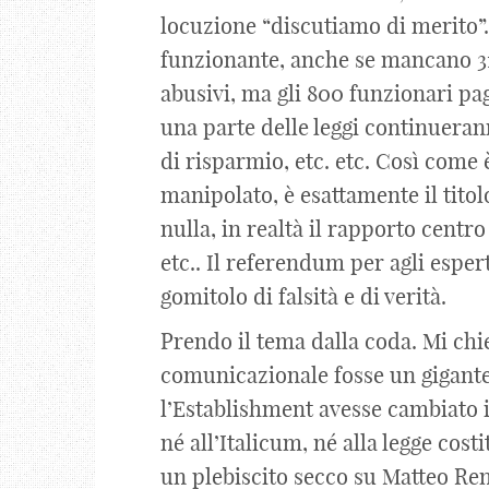
locuzione “discutiamo di merito”. F
funzionante, anche se mancano 315
abusivi, ma gli 800 funzionari pag
una parte delle leggi continuerann
di risparmio, etc. etc. Così come è
manipolato, è esattamente il tito
nulla, in realtà il rapporto centr
etc.. Il referendum per agli espe
gomitolo di falsità e di verità.
Prendo il tema dalla coda. Mi chie
comunicazionale fosse un gigante
l’Establishment avesse cambiato i
né all’Italicum, né alla legge cost
un plebiscito secco su Matteo Re