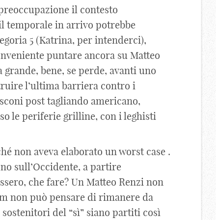
 preoccupazione il contesto
 il temporale in arrivo potrebbe
goria 5 (Katrina, per intenderci),
onveniente puntare ancora su Matteo
a grande, bene, se perde, avanti uno
ruire l’ultima barriera contro i
usconi post tagliando americano,
le periferie grilline, con i leghisti
hé non aveva elaborato un worst case .
no sull’Occidente, a partire
cassero, che fare? Un Matteo Renzi non
dum non può pensare di rimanere da
sostenitori del “sì” siano partiti così