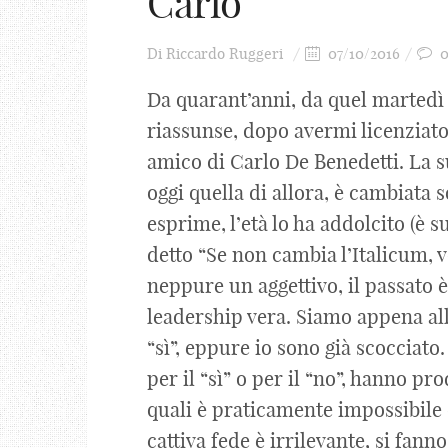
Carlo
Di
Riccardo Ruggeri
07/10/2016
Da quarant’anni, da quel martedì
riassunse, dopo avermi licenziato
amico di Carlo De Benedetti. La su
oggi quella di allora, è cambiata 
esprime, l’età lo ha addolcito (è 
detto “Se non cambia l’Italicum, v
neppure un aggettivo, il passato è
leadership vera. Siamo appena all
“sì”, eppure io sono già scocciato
per il “sì” o per il “no”, hanno p
quali è praticamente impossibile 
cattiva fede è irrilevante, si fa