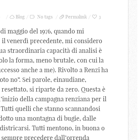
0
Blog
No tags
Permalink
3
 di maggio del 1976, quando mi
 il venerdì precedente, mi considero
a straordinaria capacità di analisi è
solo la forma, meno brutale, con cui la
successo anche a me). Rivolto a Renzi ha
oto no”. Sei parole, einaudiane,
 resettato, si riparte da zero. Questa è
’inizio della campagna renziana per il
. Tutti quelli che stanno scannandosi
rodotto una montagna di bugie, dalle
districarsi. Tutti mentono, in buona o
nno sempre precedere dall’orrenda