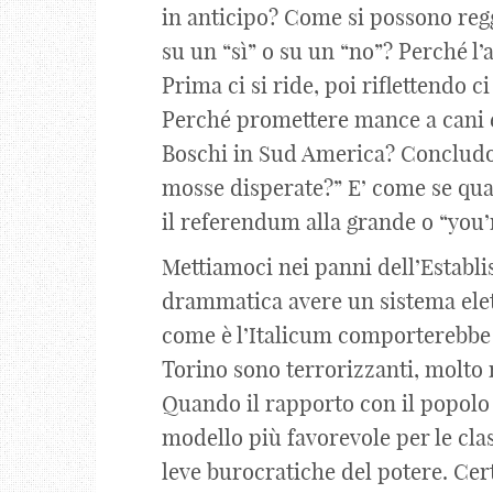
in anticipo? Come si possono reg
su un “sì” o su un “no”? Perché l
Prima ci si ride, poi riflettendo c
Perché promettere mance a cani 
Boschi in Sud America? Concludo: 
mosse disperate?” E’ come se qual
il referendum alla grande o “you’r
Mettiamoci nei panni dell’Establi
drammatica avere un sistema elett
come è l’Italicum comporterebbe u
Torino sono terrorizzanti, molto
Quando il rapporto con il popolo s
modello più favorevole per le cla
leve burocratiche del potere. Cert