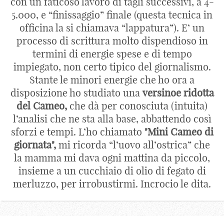
con un faticoso lavoro di tagli successivi, a 4-
5.000, e “finissaggio” finale (questa tecnica in
officina la si chiamava “lappatura”). E’ un
processo di scrittura molto dispendioso in
termini di energie spese e di tempo
impiegato, non certo tipico del giornalismo.
Stante le minori energie che ho ora a
disposizione ho studiato una
versinoe ridotta
del Cameo,
che dà per conosciuta (intuita)
l’analisi che ne sta alla base, abbattendo così
sforzi e tempi. L’ho chiamato
"Mini Cameo di
giornata",
mi ricorda “l’uovo all’ostrica” che
la mamma mi dava ogni mattina da piccolo,
insieme a un cucchiaio di olio di fegato di
merluzzo, per irrobustirmi. Incrocio le dita.