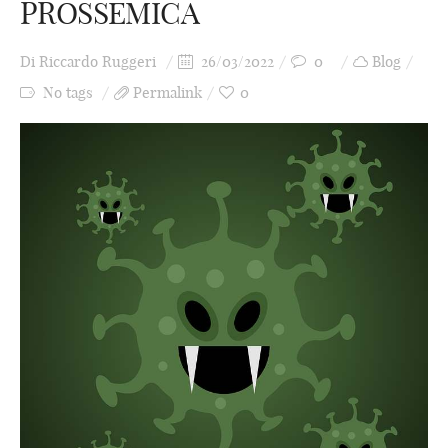
PROSSEMICA
Di
Riccardo Ruggeri
26/03/2022
0
Blog
No tags
Permalink
0