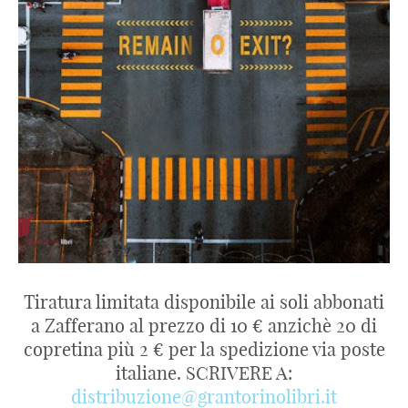
Tiratura limitata disponibile ai soli abbonati
a Zafferano al prezzo di 10 € anzichè 20 di
copretina più 2 € per la spedizione via poste
italiane. SCRIVERE A:
distribuzione@grantorinolibri.it