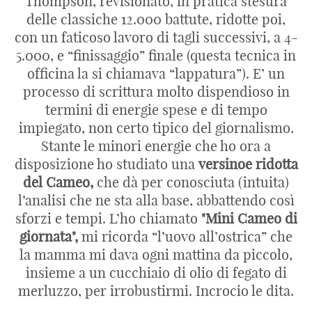
Thompson, revisionato, in pratica stesura
delle classiche 12.000 battute, ridotte poi,
con un faticoso lavoro di tagli successivi, a 4-
5.000, e “finissaggio” finale (questa tecnica in
officina la si chiamava “lappatura”). E’ un
processo di scrittura molto dispendioso in
termini di energie spese e di tempo
impiegato, non certo tipico del giornalismo.
Stante le minori energie che ho ora a
disposizione ho studiato una
versinoe ridotta
del Cameo,
che dà per conosciuta (intuita)
l’analisi che ne sta alla base, abbattendo così
sforzi e tempi. L’ho chiamato
"Mini Cameo di
giornata",
mi ricorda “l’uovo all’ostrica” che
la mamma mi dava ogni mattina da piccolo,
insieme a un cucchiaio di olio di fegato di
merluzzo, per irrobustirmi. Incrocio le dita.